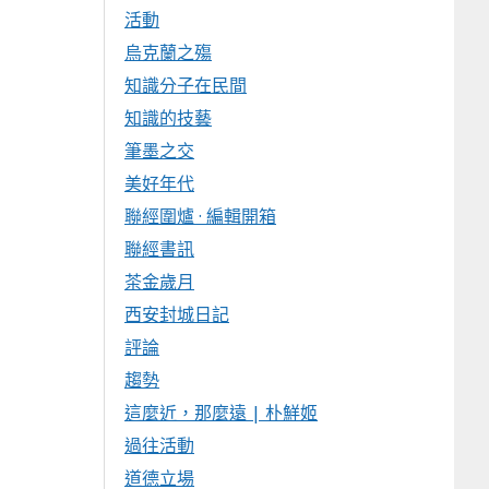
活動
烏克蘭之殤
知識分子在民間
知識的技藝
筆墨之交
美好年代
聯經圍爐 · 編輯開箱
聯經書訊
茶金歲月
西安封城日記
評論
趨勢
這麼近，那麼遠 | 朴鮮姬
過往活動
道德立場