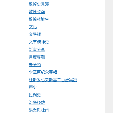
敬悼史景遷
敬悼張灝
敬悼林毓生
文化
文學課
文革精神史
新書分享
月度專題
未分類
李澤厚紀念專輯
杜斯妥也夫斯基二百歲冥誕
歷史
民間史
治學經驗
洪業與杜甫