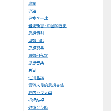
專欄
專題
尋找李一冰
岩波新書 · 中國的歷史
思想策劃
思想貢獻
思想選書
思想部落客
思想音樂
思潮
性別島讀
意猶未盡的思想交鋒
我的香港大學
拆解歧視
敬悼余英時