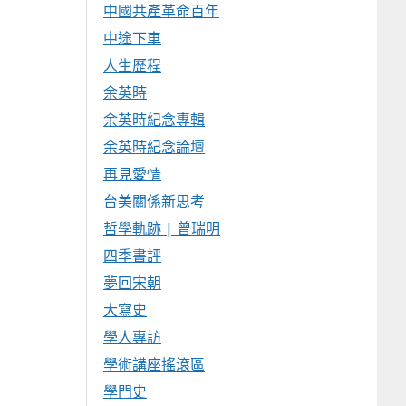
中國共產革命百年
中途下車
人生歷程
余英時
余英時紀念專輯
余英時紀念論壇
再見愛情
台美關係新思考
哲學軌跡 | 曾瑞明
四季書評
夢回宋朝
大寫史
學人專訪
學術講座搖滾區
學門史