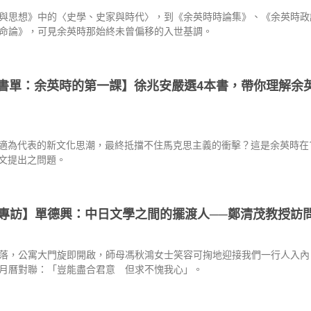
與思想》中的〈史學、史家與時代〉，到《余英時時論集》、《余英時政
命論》，可見余英時那始終未曾偏移的入世基調。
書單：余英時的第一課】徐兆安嚴選4本書，帶你理解余
適為代表的新文化思潮，最終抵擋不住馬克思主義的衝擊？這是余英時在1
文提出之問題。
專訪】單德興：中日文學之間的擺渡人──鄭清茂教授訪
落，公寓大門旋即開啟，師母馮秋鴻女士笑容可掬地迎接我們一行人入內
月曆對聯：「豈能盡合君意 但求不愧我心」。