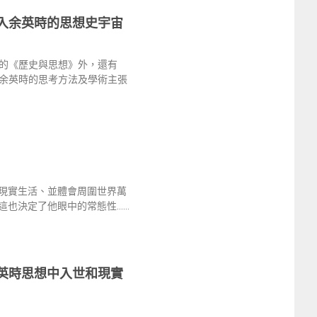
入余英時的思想史宇宙
的《歷史與思想》外，還有
余英時的思考方法及學術主張
現實生活、並體會周圍世界萬
這也決定了他眼中的常態性……
英時思想中入世和現實