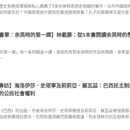
歷史系教授傅揚無私心推薦了3本余英時思想史相關的著作。古代中國說
如何誕生的？中國思想為什麼特別重視道德修養？孔子的真精神又是什麼
書單：余英時的第一課】林載爵：從5本書閱讀余英時的
的第一課」為一系列精品小課，是給所有對余英時的作品有興趣，並希望
。
專訪】海洛伊莎．史塔寧及莉莉亞．蘇瓦茲：巴西民主制
的公民社會權利
《巴西》的出版，作者海洛伊莎．史塔寧教授及莉莉亞．蘇瓦茲教授將跟
自由等價值的想法。巴西和臺灣雖然距離相當遠，但全球南方的互相參照