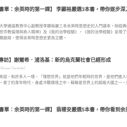
書單：余英時的第一課】 李顯裕嚴選3本書，帶你逐步深
大學通識教育中心副教授李顯裕嚴三本余英時思想史的入門讀本。除經典
世宗教倫理與商人精神》及《我的治學經驗》。《我的治學經驗》呈現了
展脈絡，使得余英時思想史更為立體。
專訪】謝爾希．浦洛基：新的烏克蘭社會已經形成
iana Savchenko）
來說，和許多人一樣，「理想世界」就是他們年輕時的世界，是他們進入
。普丁的青年時代，身處冷戰環境之中，蘇聯是世界上的超級大國之一，
書單：余英時的第一課】 翁稷安嚴選5本書，帶你看到余