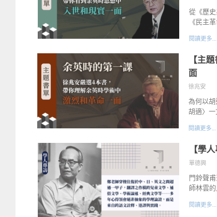
從《歷史
《民主革
閱讀更多...
【主題
面
徐兆安
為何以胡
胡適〉一
閱讀更多...
【學人
單德興
門鈴聲甫
師林雲的
閱讀更多...