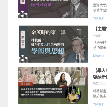
臺灣大學
想哲學是
閱讀更多...
【主題
林載爵
「余英時
想的讀者
閱讀更多...
【學人
容納新
約克 York
藉著新書
至於民主
閱讀更多...