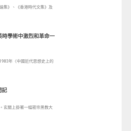
論集》、《香港時代文集》及
英時學術中激烈和革命一
983年〈中國近代思想史上的
問記
。玄關上掛著一幅密宗黑教大