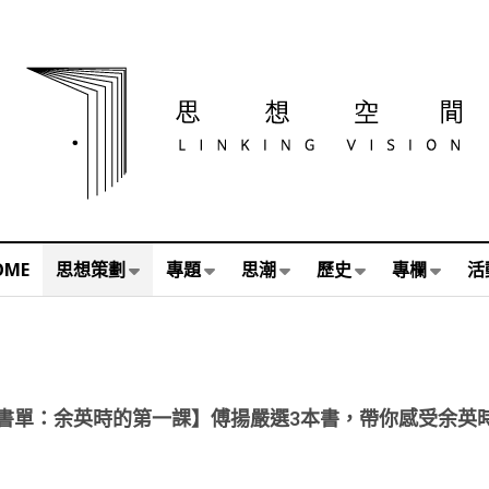
OME
思想策劃
專題
思潮
歷史
專欄
活
書單：余英時的第一課】傅揚嚴選3本書，帶你感受余英