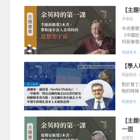
【主題
李顯裕
中央警察
《中國近
的前後發
閱讀更多...
【學人
瑪驪雅蒳（Mar
對於普丁
物的時候
閱讀更多...
【主題
一面
翁稷安