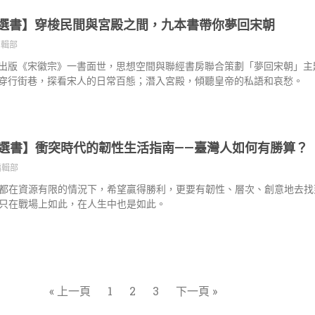
選書】穿梭民間與宮殿之間，九本書帶你夢回宋朝
編輯部
出版《宋徽宗》一書面世，思想空間與聯經書房聯合策劃「夢回宋朝」主
穿行街巷，探看宋人的日常百態；潛入宮殿，傾聽皇帝的私語和哀愁。
選書】衝突時代的韌性生活指南——臺灣人如何有勝算？
編輯部
都在資源有限的情況下，希望贏得勝利，更要有韌性、層次、創意地去找
只在戰場上如此，在人生中也是如此。
« 上一頁
1
2
3
下一頁 »