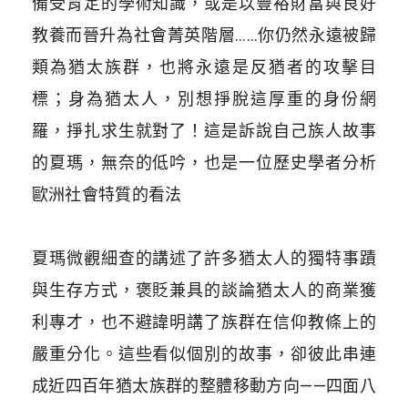
備受肯定的學術知識，或是以豐裕財富與良好
教養而晉升為社會菁英階層……你仍然永遠被歸
類為猶太族群，也將永遠是反猶者的攻擊目
標；身為猶太人，別想掙脫這厚重的身份網
羅，掙扎求生就對了！這是訴說自己族人故事
的夏瑪，無奈的低吟，也是一位歷史學者分析
歐洲社會特質的看法
夏瑪微觀細查的講述了許多猶太人的獨特事蹟
與生存方式，褒貶兼具的談論猶太人的商業獲
利專才，也不避諱明講了族群在信仰教條上的
嚴重分化。這些看似個別的故事，卻彼此串連
成近四百年猶太族群的整體移動方向——四面八