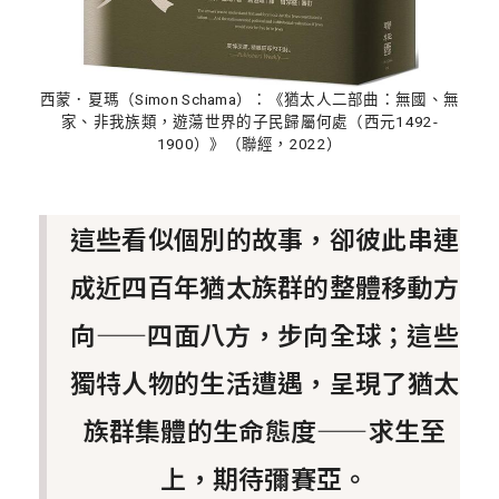
西蒙．夏瑪（Simon Schama）：《猶太人二部曲：無國、無
家、非我族類，遊蕩世界的子民歸屬何處（西元1492-
1900）》（聯經，2022）
這些看似個別的故事，卻彼此串連
成近四百年猶太族群的整體移動方
向——四面八方，步向全球；這些
獨特人物的生活遭遇，呈現了猶太
族群集體的生命態度——求生至
上，期待彌賽亞。