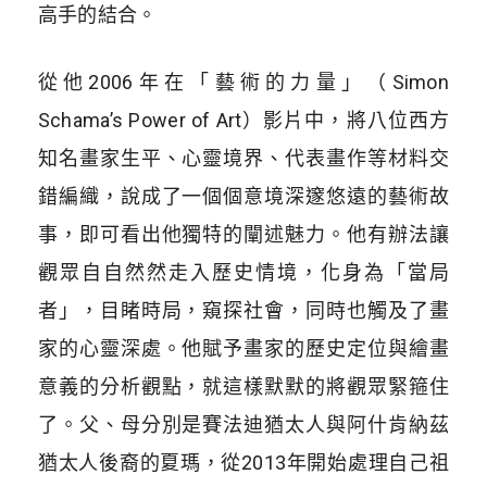
高手的結合。
從他2006年在「藝術的力量」（Simon
Schama’s Power of Art）影片中，將八位西方
知名畫家生平、心靈境界、代表畫作等材料交
錯編織，說成了一個個意境深邃悠遠的藝術故
事，即可看出他獨特的闡述魅力。他有辦法讓
觀眾自自然然走入歷史情境，化身為「當局
者」，目睹時局，窺探社會，同時也觸及了畫
家的心靈深處。他賦予畫家的歷史定位與繪畫
意義的分析觀點，就這樣默默的將觀眾緊箍住
了。父、母分別是賽法迪猶太人與阿什肯納茲
猶太人後裔的夏瑪，從2013年開始處理自己祖