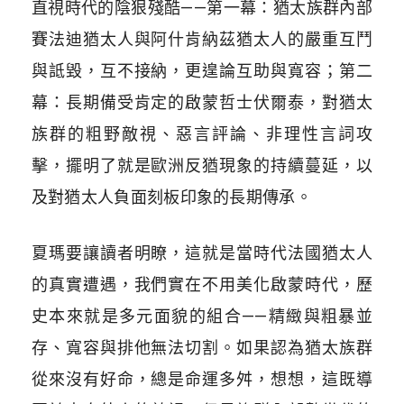
直視時代的陰狠殘酷——第一幕：猶太族群內部
賽法迪猶太人與阿什肯納茲猶太人的嚴重互鬥
與詆毀，互不接納，更遑論互助與寬容；第二
幕：長期備受肯定的啟蒙哲士伏爾泰，對猶太
族群的粗野敵視、惡言評論、非理性言詞攻
擊，擺明了就是歐洲反猶現象的持續蔓延，以
及對猶太人負面刻板印象的長期傳承。
夏瑪要讓讀者明瞭，這就是當時代法國猶太人
的真實遭遇，我們實在不用美化啟蒙時代，歷
史本來就是多元面貌的組合——精緻與粗暴並
存、寬容與排他無法切割。如果認為猶太族群
從來沒有好命，總是命運多舛，想想，這既導