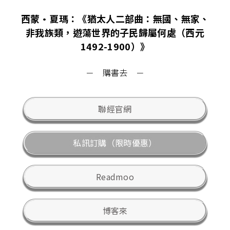
西蒙•夏瑪：《猶太人二部曲：無國、無家、
非我族類，遊蕩世界的子民歸屬何處（西元
1492-1900）》
－ 購書去 －
聯經官網
私訊訂購（限時優惠）
Readmoo
博客來