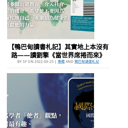
【鴨巴甸讀書札記】其實地上本沒有
路——讀劉擎《當世界席捲而來》
BY SF ON 2022-03-25 |
專欄
AND
鴨巴甸讀書札記