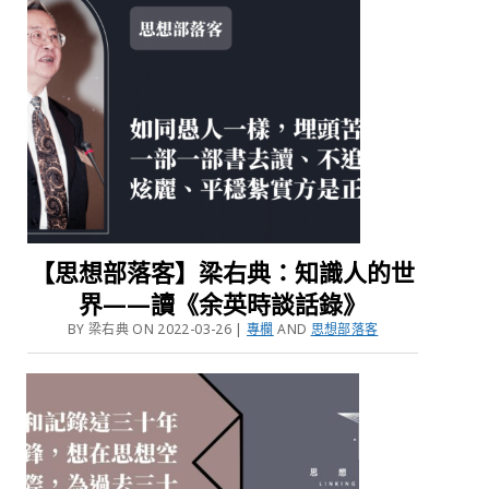
【思想部落客】梁右典：知識人的世
界——讀《余英時談話錄》
BY 梁右典 ON 2022-03-26 |
專欄
AND
思想部落客