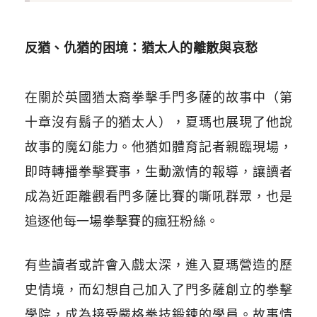
反猶、仇猶的困境：猶太人的離散與哀愁
在關於英國猶太裔拳擊手門多薩的故事中（第
十章沒有鬍子的猶太人），夏瑪也展現了他說
故事的魔幻能力。他猶如體育記者親臨現場，
即時轉播拳擊賽事，生動激情的報導，讓讀者
成為近距離觀看門多薩比賽的嘶吼群眾，也是
追逐他每一場拳擊賽的瘋狂粉絲。
有些讀者或許會入戲太深，進入夏瑪營造的歷
史情境，而幻想自己加入了門多薩創立的拳擊
學院，成為接受嚴格拳技鍛鍊的學員。故事情