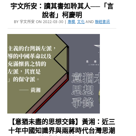
宇文所安：讀其書如聆其人──「言
說者」柯慶明
BY 宇文所安 ON 2022-03-30 |
專欄
,
文化
AND
聯經書訊
【意猶未盡的思想交鋒】黃湘：近三
十年中國知識界與兩蔣時代台灣思潮