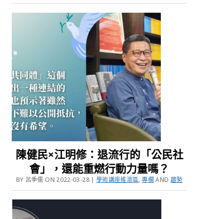
陳健民×江明修：退流行的「公民社
會」，還能重燃行動力量嗎？
BY 呂季儒 ON 2022-03-28 |
學術講座搖滾區
,
專欄
AND
趨勢