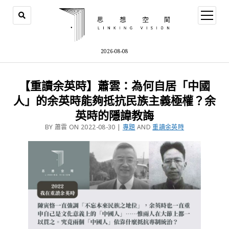
2026-08-08
【重讀余英時】蕭雲：為何自居「中國
人」的余英時能夠抵抗民族主義極權？余
英時的隱諱教誨
BY 蕭雲 ON 2022-08-30 |
專題
AND
重讀余英時