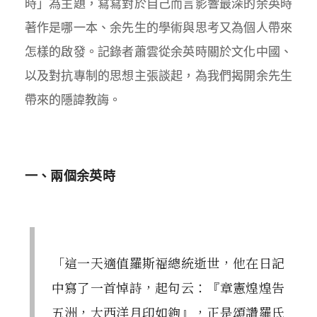
時」為主題，寫寫對於自己而言影響最深的余英時
著作是哪一本、余先生的學術與思考又為個人帶來
怎樣的啟發。記錄者蕭雲從余英時關於文化中國、
以及對抗專制的思想主張談起，為我們揭開余先生
帶來的隱諱教誨。
一、兩個余英時
「這一天適值羅斯福總統逝世，他在日記
中寫了一首悼詩，起句云：『章憲煌煌告
五洲，大西洋月印如鉤』，正是頌讚羅氏