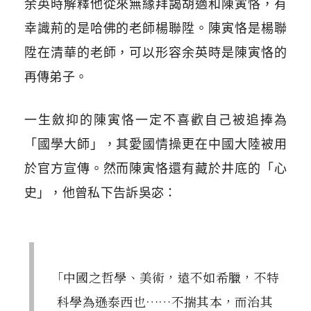
余英時解釋他從來無緣拜謁胡適和陳寅恪，有
幸識荊的是哈佛的老師楊聯陞。陳寅恪是楊聯
陞在清華的老師，可以形容余英時是陳寅恪的
再傳弟子。
一生斂抑的陳寅恪一定不喜歡自己被追捧為
「國學大師」，其愛國情操更在中國大陸被用
於官方宣傳。然而陳寅恪還有藏於井底的「心
史」，他曾私下告訴吳宓：
「中國之哲學、美術，遠不如希臘，不特
科學為遜泰西也……不揣其本，而治其