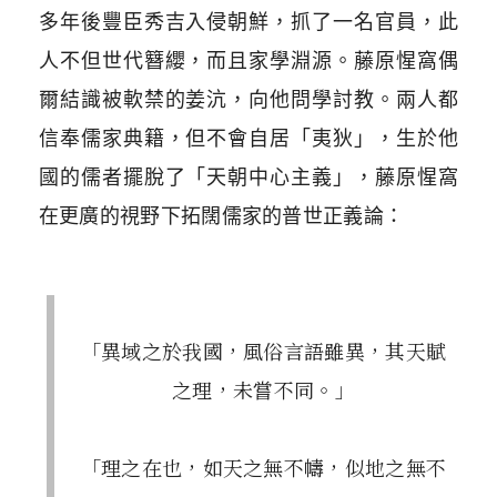
多年後豐臣秀吉入侵朝鮮，抓了一名官員，此
人不但世代簪纓，而且家學淵源。藤原惺窩偶
爾結識被軟禁的姜沆，向他問學討教。兩人都
信奉儒家典籍，但不會自居「夷狄」，生於他
國的儒者擺脫了「天朝中心主義」，藤原惺窩
在更廣的視野下拓闊儒家的普世正義論：
「異域之於我國，風俗言語雖異，其天賦
之理，未嘗不同。」
「理之在也，如天之無不幬，似地之無不