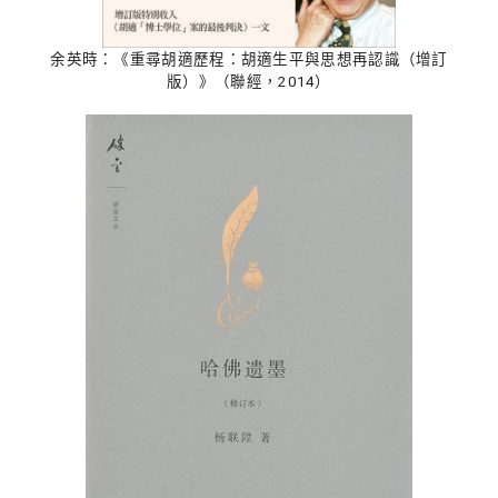
余英時：《重尋胡適歷程：胡適生平與思想再認識（增訂
版）》（聯經，2014）