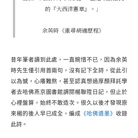
的『大西洋憲章』。」
余英時《重尋胡適歷程》
昔年筆者讀到此處，一直婉惜不已，因為余英
時先生僅引用首兩句，沒有記下全詩。從此引
以為憾，心癢難熬，甚至認真想過厚顏拜託學
者去哈佛燕京圖書館調閱楊聯陞日記，但止於
心裡盤算，始終不敢造次。很久以後才發現原
來楊的後人早已成全，編成
《哈佛遺墨》
收錄
此詩。