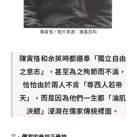
陳寅恪。相片來源：維基百科
陳寅恪和余英時都遵奉「獨立自由
之意志」，甚至為之殉節而不渝，
恰恰由於兩人不肯「尊西人若帝
天」，而是因為他們一生都「淪肌
浹髓」浸潤在儒家傳統裡面。