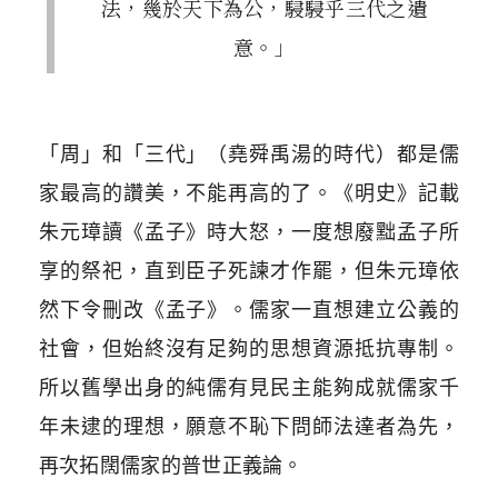
法，幾於天下為公，駸駸乎三代之遺
意。」
「周」和「三代」（堯舜禹湯的時代）都是儒
家最高的讚美，不能再高的了。《明史》記載
朱元璋讀《孟子》時大怒，一度想廢黜孟子所
享的祭祀，直到臣子死諫才作罷，但朱元璋依
然下令刪改《孟子》。儒家一直想建立公義的
社會，但始終沒有足夠的思想資源抵抗專制。
所以舊學出身的純儒有見民主能夠成就儒家千
年未逮的理想，願意不恥下問師法達者為先，
再次拓闊儒家的普世正義論。