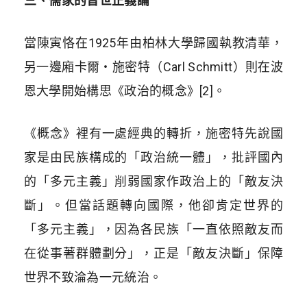
三、儒家的普世正義論
當陳寅恪在1925年由柏林大學歸國執教清華，
另一邊廂卡爾・施密特（Carl Schmitt）則在波
恩大學開始構思
《政治的概念》
[2]。
《概念》裡有一處經典的轉折，施密特先說國
家是由民族構成的「政治統一體」，批評國內
的「多元主義」削弱國家作政治上的「敵友決
斷」。但當話題轉向國際，他卻肯定世界的
「多元主義」，因為各民族「一直依照敵友而
在從事著群體劃分」，正是「敵友決斷」保障
世界不致淪為一元統治。