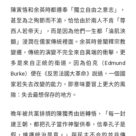
陳寅恪和余英時都遵奉「獨立自由之意志」，
甚至為之殉節而不渝，恰恰由於兩人不肯「尊
西人若帝天」，而是因為他們一生都「淪肌浹
髓」浸潤在儒家傳統裡面。余英時曾闡釋宗教
變遷，傳統的演變不完全來自異端的衝擊，更
多是來自正統的衛道。因為伯克（Edmund
Burke）便在
《反思法國大革命》
說過，一個國
家若失去改變的能力，即意味要冒上更大的風
險：失去最想保存的地方。
晚年被共黨排擠的陳獨秀由迷轉悟，「每一封
建王朝，都把孔子當作神聖供奉，信奉孔子是
假，維護統治是真。」與民主不合的並非傳