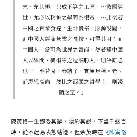
末，充其極，只成下等之工匠……救國經
世，尤必以精神之學問為根基……此後若
中國之實業發達，生計優裕，財源浚闢，
則中國人經商營業之長技，可得其用；而
中國人，當可為世界之富商。然若冀中國
人以學問、美術等之造詣勝人，則決難必
也……至若周、秦諸子，實無足稱。老、
莊思想高尚，然比之西國之哲學士，則淺
陋之至。」
陳寅恪一生婉委其辭，隱約其說，下筆千迴百
轉，從不輕易表態站邊。但余英時在
《陳寅恪