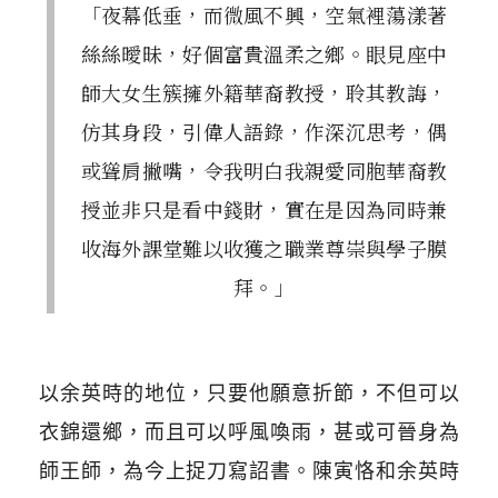
「夜幕低垂，而微風不興，空氣裡蕩漾著
絲絲曖昧，好個富貴溫柔之鄉。眼見座中
師大女生簇擁外籍華裔教授，聆其教誨，
仿其身段，引偉人語錄，作深沉思考，偶
或聳肩撇嘴，令我明白我親愛同胞華裔教
授並非只是看中錢財，實在是因為同時兼
收海外課堂難以收獲之職業尊崇與學子膜
拜。」
以余英時的地位，只要他願意折節，不但可以
衣錦還鄉，而且可以呼風喚雨，甚或可晉身為
師王師，為今上捉刀寫詔書。陳寅恪和余英時