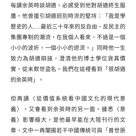
每讀余英時談胡適，必感受到他對胡適終生服
膺。他曾援引胡適迥別時流的堅持：「我是學
歷史的人……最近三十年來的反自由、反民主的
集團專制的潮流，在我個人看來，不過是一個
小小的波折，一個小小的逆流。」同時他一生
致力為胡適辯誣，澄清他的博士學位貨真價
實，從未欺世盜名。我們在這裡看到「很胡適
的余英時」。
但再讀〈從價值系統看中國文化的現代意
義〉，又會看到余英時的另一面。據悉〈意
義〉影響極大，是他最早能在大陸刊行的文
章，文中一再闡揚若干中國傳統可與「普世原