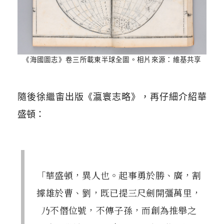
《海國圖志》卷三所載東半球全圖。相片來源：維基共享
隨後徐繼畬出版《瀛寰志略》，再仔細介紹華
盛頓：
「華盛頓，異人也。起事勇於勝、廣，割
據雄於曹、劉，既已提三尺劍開彊萬里，
乃不僭位號，不傳子孫，而創為推舉之