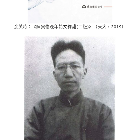
余英時：《陳寅恪晚年詩文釋證(二版)》（東大，2019）