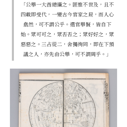
「公舉一大酋總攝之。匪惟不世及，且不
四載即受代，一變古今官家之局，而人心
翕然，可不謂公乎。選官舉賢，皆自下
始。眾可可之，眾否否之；眾好好之，眾
惡惡之。三占從二，舍獨徇同，即在下預
議之人，亦先由公舉，可不謂周乎。」