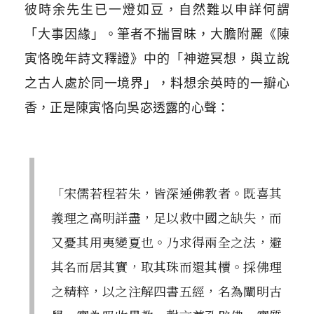
彼時余先生已一燈如豆，自然難以申詳何謂
「大事因緣」。筆者不揣冒昧，大膽附麗《陳
寅恪晚年詩文釋證》中的「神遊冥想，與立說
之古人處於同一境界」，料想余英時的一瓣心
香，正是陳寅恪向吳宓透露的心聲：
「宋儒若程若朱，皆深通佛教者。既喜其
義理之高明詳盡，足以救中國之缺失，而
又憂其用夷變夏也。乃求得兩全之法，避
其名而居其實，取其珠而還其櫝。採佛理
之精粹，以之注解四書五經，名為闡明古