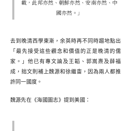
載，此邦亦然、朝鮮亦然、安南亦然、中
國亦然。」
去到晚清西學東漸，余英時再不同時趨地點出
「最先接受這些觀念和價值的正是晚清的儒
家。」他已有專文論及王韜、郭嵩燾及薛福
成，拙文則補上魏源和徐繼畬，因為兩人都推
許同一國度。
魏源先在《海國圖志》提到美國：