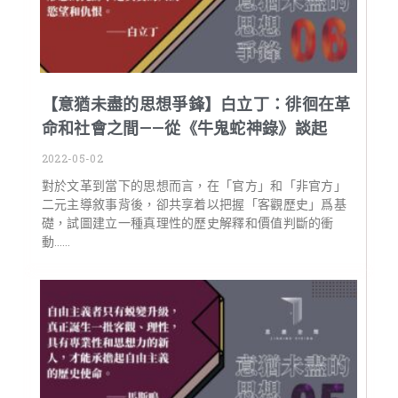
【意猶未盡的思想爭鋒】白立丁：徘徊在革
命和社會之間——從《牛鬼蛇神錄》談起
2022-05-02
對於文革到當下的思想而言，在「官方」和「非官方」
二元主導敘事背後，卻共享着以把握「客觀歷史」爲基
礎，試圖建立一種真理性的歷史解釋和價值判斷的衝
動……