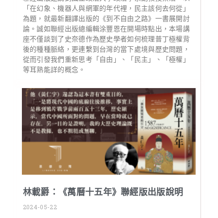
「在幻象、機器人與網軍的年代裡，民主該何去何從」
為題，就最新翻譯出版的《到不自由之路》一書展開討
論。誠如聯經出版總編輯涂豐恩在開場時點出，本場講
座不僅談到了史奈德作為歷史學者如何梳理普丁極權背
後的種種脈絡，更連繫到台灣的當下處境與歷史問題，
從而引發我們重新思考「自由」、「民主」、「極權」
等耳熟能詳的概念。
林載爵：《萬曆十五年》聯經版出版說明
2024-05-22