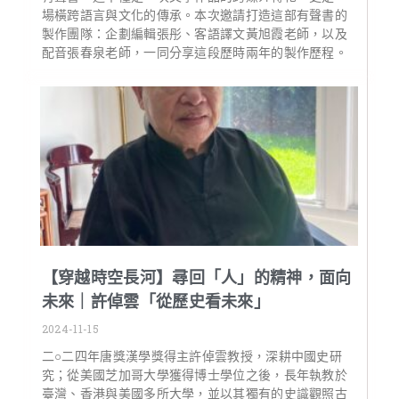
場橫跨語言與文化的傳承。本次邀請打造這部有聲書的
製作團隊：企劃編輯張彤、客語譯文黃旭霞老師，以及
配音張春泉老師，一同分享這段歷時兩年的製作歷程。
【穿越時空長河】尋回「人」的精神，面向
未來｜許倬雲「從歷史看未來」
2024-11-15
二○二四年唐獎漢學獎得主許倬雲教授，深耕中國史研
究；從美國芝加哥大學獲得博士學位之後，長年執教於
臺灣、香港與美國多所大學，並以其獨有的史識觀照古