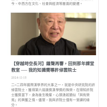
今、中西方在文化、社會與經濟等層面的變遷。
【穿越時空長河】鐘聲再響，回到那年課堂
教室 ── 我的知識嚮導許倬雲院士
2024-11-15
二○二四年國際漢學界的大事之一，就是中央研究院的許
倬雲院士，獲得第六屆唐獎漢學獎的殊榮。在得知許院
士獲獎當下，身為後生晚輩，心頭湧起猶似「與有榮
焉」的興奮之情。儘管，我與許院士僅有一堂課的緣
分。