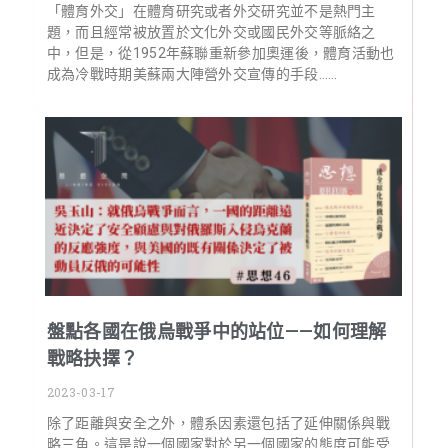
「體育外交」在體育研究或者外交研究並不是熱門主
題，而且經常被放置於文化外交或國民外交等脈絡之
中，但是，從1952年蘇聯重新參加奧運後，體育活動也
成為冷戰時期美蘇兩大陣營外交宣傳的手段……
盤點各國在俄烏戰爭中的站位——如何理解
戰略抉擇？
2023-03-17
除了距離與安全之外，體系因素還包括了延伸關係與戰
略三角。這是說一個國家對於另一個國家的態度可能受