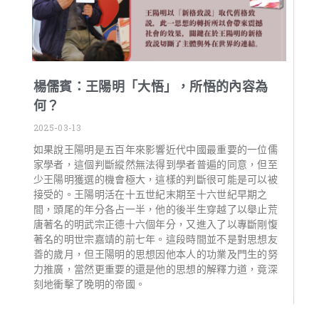
楊儒賓：王陽明「大悟」，所悟的內容為
何？
2025-03-13
如果說王陽明是五百年來影響近代中國最重要的一位儒
家學者，這個判斷縱然無法得到學者普遍的同意，但至
少王陽明獲選的機會極大，這樣的判斷很可能是可以被
接受的。王陽明活在十五世紀末期至十六世紀早期之
間，頭尾的年分各占一半，他的後半生穿越了以舉止荒
唐著名的明武宗正德十六個年分，又進入了以專斷剛愎
著名的明世宗嘉靖的前七年。這段時間並不是對思想友
善的歲月，但王陽明的思想因他本人的功業及門生的努
力推廣，當然更重要的還是他的思想的解釋力道，竟深
刻地衝擊了晚明的帝國。