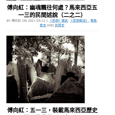
傅向紅：幽魂飄往何處？馬來西亞五
一三的民間述說（二之二）
BY 傅向紅 ON 2021-09-22 |
《思想》雜誌
,
《思想雜誌》
,
專題
,
歷史
AND
民間史
傅向紅：五一三，裝載馬來西亞歷史