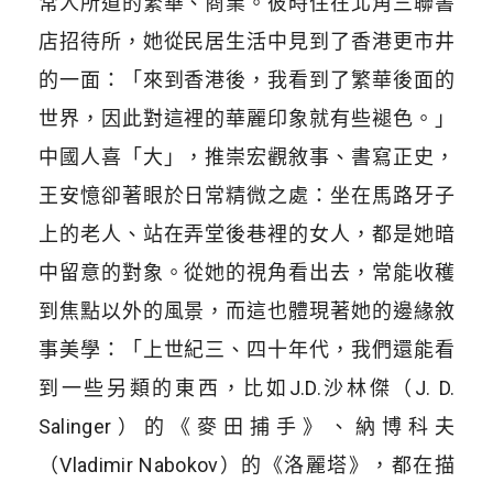
常人所道的繁華、商業。彼時住在北角三聯書
店招待所，她從民居生活中見到了香港更市井
的一面：「來到香港後，我看到了繁華後面的
世界，因此對這裡的華麗印象就有些褪色。」
中國人喜「大」，推崇宏觀敘事、書寫正史，
王安憶卻著眼於日常精微之處：坐在馬路牙子
上的老人、站在弄堂後巷裡的女人，都是她暗
中留意的對象。從她的視角看出去，常能收穫
到焦點以外的風景，而這也體現著她的邊緣敘
事美學：「上世紀三、四十年代，我們還能看
到一些另類的東西，比如J.D.沙林傑（J. D.
Salinger）的《麥田捕手》、納博科夫
（Vladimir Nabokov）的《洛麗塔》，都在描