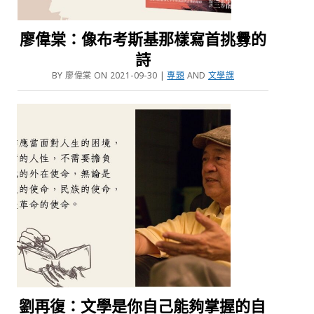
廖偉棠：像布考斯基那樣寫首挑釁的
詩
BY 廖偉棠 ON 2021-09-30 |
專題
AND
文學課
劉再復：文學是你自己能夠掌握的自