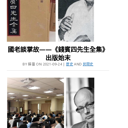
國老談掌故——《錢賓四先生全集》
出版始末
BY 蘇曇 ON 2021-09-24 |
歷史
AND
民間史