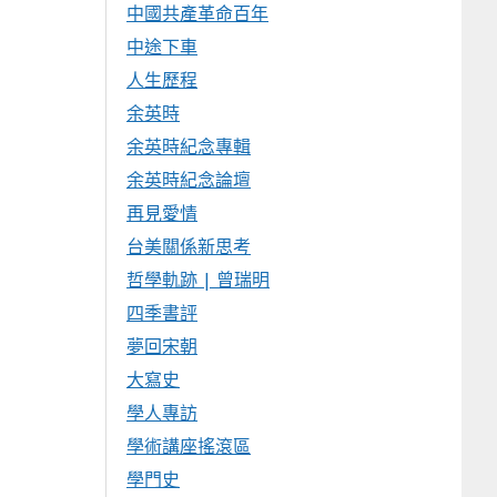
中國共產革命百年
中途下車
人生歷程
余英時
余英時紀念專輯
余英時紀念論壇
再見愛情
台美關係新思考
哲學軌跡 | 曾瑞明
四季書評
夢回宋朝
大寫史
學人專訪
學術講座搖滾區
學門史