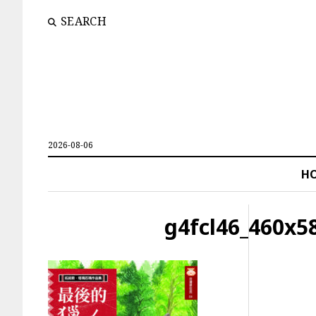
SEARCH
2026-08-06
H
g4fcl46_460x5