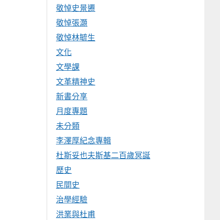
敬悼史景遷
敬悼張灝
敬悼林毓生
文化
文學課
文革精神史
新書分享
月度專題
未分類
李澤厚紀念專輯
杜斯妥也夫斯基二百歲冥誕
歷史
民間史
治學經驗
洪業與杜甫