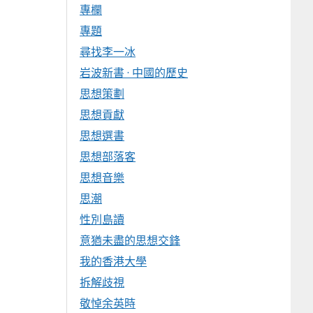
專欄
專題
尋找李一冰
岩波新書 · 中國的歷史
思想策劃
思想貢獻
思想選書
思想部落客
思想音樂
思潮
性別島讀
意猶未盡的思想交鋒
我的香港大學
拆解歧視
敬悼余英時