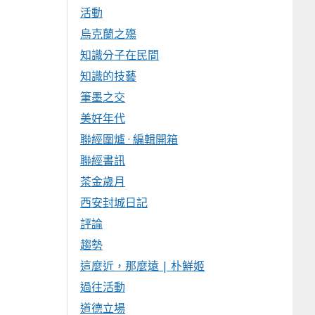
活動
烏克蘭之殤
知識分子在民間
知識的技藝
筆墨之交
美好年代
聯經圍爐 · 編輯開箱
聯經書訊
茶金歲月
西安封城日記
評論
趨勢
這麼近，那麼遠 | 朴鮮姬
過往活動
道德立場