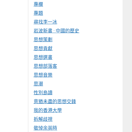
專欄
專題
尋找李一冰
岩波新書 · 中國的歷史
思想策劃
思想貢獻
思想選書
思想部落客
思想音樂
思潮
性別島讀
意猶未盡的思想交鋒
我的香港大學
拆解歧視
敬悼余英時