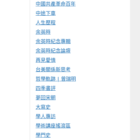
中國共產革命百年
中途下車
人生歷程
余英時
余英時紀念專輯
余英時紀念論壇
再見愛情
台美關係新思考
哲學軌跡 | 曾瑞明
四季書評
夢回宋朝
大寫史
學人專訪
學術講座搖滾區
學門史