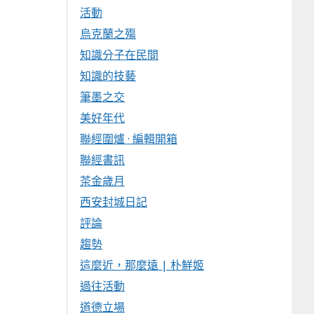
活動
烏克蘭之殤
知識分子在民間
知識的技藝
筆墨之交
美好年代
聯經圍爐 · 編輯開箱
聯經書訊
茶金歲月
西安封城日記
評論
趨勢
這麼近，那麼遠 | 朴鮮姬
過往活動
道德立場