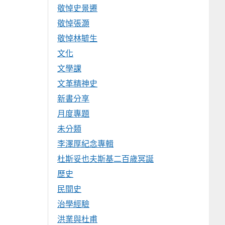
敬悼史景遷
敬悼張灝
敬悼林毓生
文化
文學課
文革精神史
新書分享
月度專題
未分類
李澤厚紀念專輯
杜斯妥也夫斯基二百歲冥誕
歷史
民間史
治學經驗
洪業與杜甫