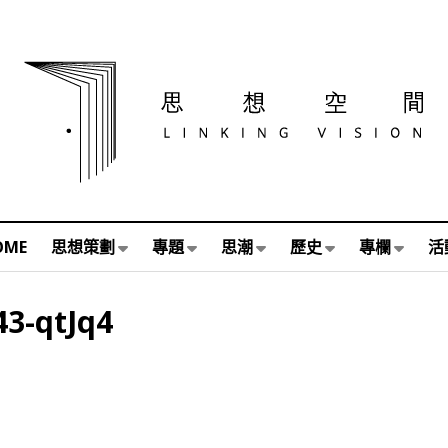
OME
思想策劃
專題
思潮
歷史
專欄
活
43-qtJq4