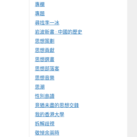
專欄
專題
尋找李一冰
岩波新書 · 中國的歷史
思想策劃
思想貢獻
思想選書
思想部落客
思想音樂
思潮
性別島讀
意猶未盡的思想交鋒
我的香港大學
拆解歧視
敬悼余英時