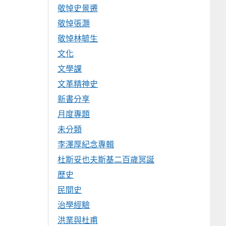
敬悼史景遷
敬悼張灝
敬悼林毓生
文化
文學課
文革精神史
新書分享
月度專題
未分類
李澤厚紀念專輯
杜斯妥也夫斯基二百歲冥誕
歷史
民間史
治學經驗
洪業與杜甫