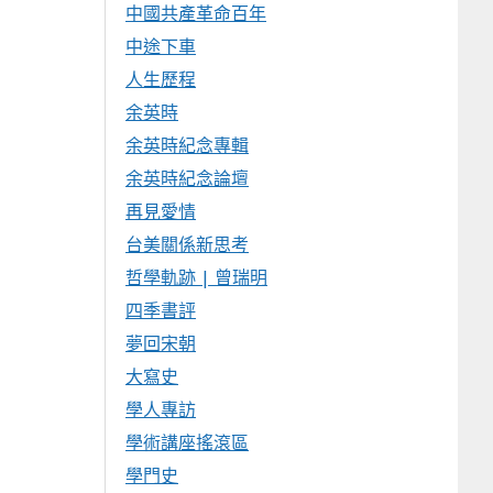
中國共產革命百年
中途下車
人生歷程
余英時
余英時紀念專輯
余英時紀念論壇
再見愛情
台美關係新思考
哲學軌跡 | 曾瑞明
四季書評
夢回宋朝
大寫史
學人專訪
學術講座搖滾區
學門史