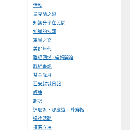
活動
烏克蘭之殤
知識分子在民間
知識的技藝
筆墨之交
美好年代
聯經圍爐 · 編輯開箱
聯經書訊
茶金歲月
西安封城日記
評論
趨勢
這麼近，那麼遠 | 朴鮮姬
過往活動
道德立場