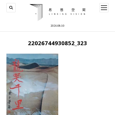
open
menu
2026-08-10
22026744930852_323