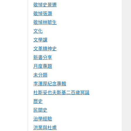
敬悼史景遷
敬悼張灝
敬悼林毓生
文化
文學課
文革精神史
新書分享
月度專題
未分類
李澤厚紀念專輯
杜斯妥也夫斯基二百歲冥誕
歷史
民間史
治學經驗
洪業與杜甫