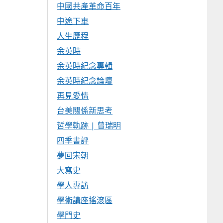
中國共產革命百年
中途下車
人生歷程
余英時
余英時紀念專輯
余英時紀念論壇
再見愛情
台美關係新思考
哲學軌跡 | 曾瑞明
四季書評
夢回宋朝
大寫史
學人專訪
學術講座搖滾區
學門史