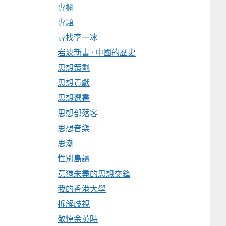
專欄
專題
尋找李一冰
岩波新書 · 中國的歷史
思想策劃
思想貢獻
思想選書
思想部落客
思想音樂
思潮
性別島讀
意猶未盡的思想交鋒
我的香港大學
拆解歧視
敬悼余英時