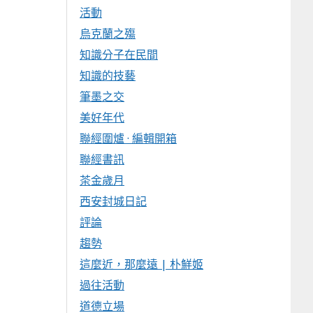
活動
烏克蘭之殤
知識分子在民間
知識的技藝
筆墨之交
美好年代
聯經圍爐 · 編輯開箱
聯經書訊
茶金歲月
西安封城日記
評論
趨勢
這麼近，那麼遠 | 朴鮮姬
過往活動
道德立場