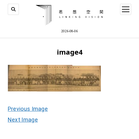
open
menu
2026-08-06
image4
Previous Image
Next Image