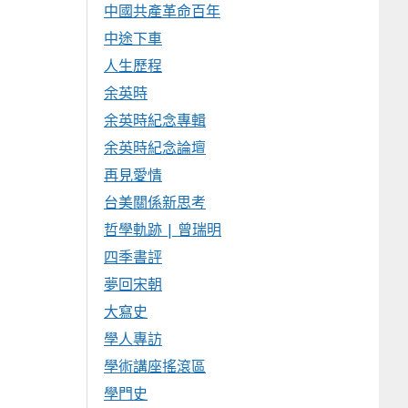
中國共產革命百年
中途下車
人生歷程
余英時
余英時紀念專輯
余英時紀念論壇
再見愛情
台美關係新思考
哲學軌跡 | 曾瑞明
四季書評
夢回宋朝
大寫史
學人專訪
學術講座搖滾區
學門史