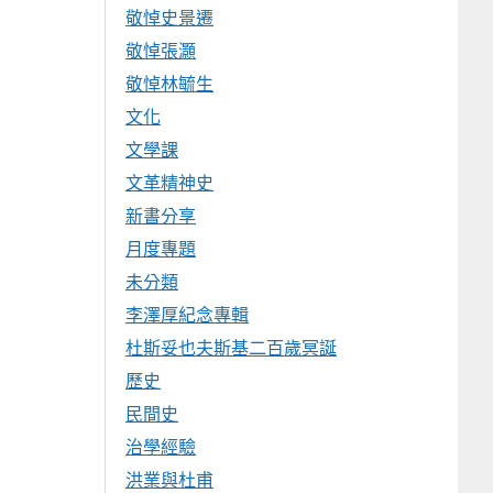
敬悼史景遷
敬悼張灝
敬悼林毓生
文化
文學課
文革精神史
新書分享
月度專題
未分類
李澤厚紀念專輯
杜斯妥也夫斯基二百歲冥誕
歷史
民間史
治學經驗
洪業與杜甫