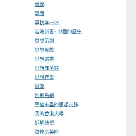
專欄
專題
尋找李一冰
岩波新書 · 中國的歷史
思想策劃
思想貢獻
思想選書
思想部落客
思想音樂
思潮
性別島讀
意猶未盡的思想交鋒
我的香港大學
拆解歧視
敬悼余英時