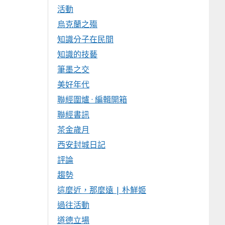
活動
烏克蘭之殤
知識分子在民間
知識的技藝
筆墨之交
美好年代
聯經圍爐 · 編輯開箱
聯經書訊
茶金歲月
西安封城日記
評論
趨勢
這麼近，那麼遠 | 朴鮮姬
過往活動
道德立場