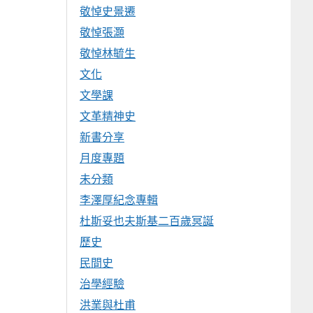
敬悼史景遷
敬悼張灝
敬悼林毓生
文化
文學課
文革精神史
新書分享
月度專題
未分類
李澤厚紀念專輯
杜斯妥也夫斯基二百歲冥誕
歷史
民間史
治學經驗
洪業與杜甫