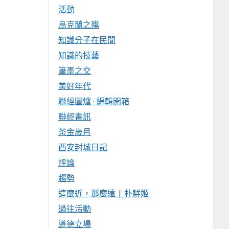
活動
烏克蘭之殤
知識分子在民間
知識的技藝
筆墨之交
美好年代
聯經圍爐 · 編輯開箱
聯經書訊
茶金歲月
西安封城日記
評論
趨勢
這麼近，那麼遠 | 朴鮮姬
過往活動
道德立場