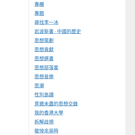
專欄
專題
尋找李一冰
岩波新書 · 中國的歷史
思想策劃
思想貢獻
思想選書
思想部落客
思想音樂
思潮
性別島讀
意猶未盡的思想交鋒
我的香港大學
拆解歧視
敬悼余英時