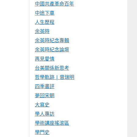
中國共產革命百年
中途下車
人生歷程
余英時
余英時紀念專輯
余英時紀念論壇
再見愛情
台美關係新思考
哲學軌跡 | 曾瑞明
四季書評
夢回宋朝
大寫史
學人專訪
學術講座搖滾區
學門史