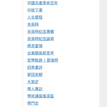
中國共產革命百年
中途下車
人生歷程
余英時
余英時紀念專輯
余英時紀念論壇
再見愛情
台美關係新思考
哲學軌跡 | 曾瑞明
四季書評
夢回宋朝
大寫史
學人專訪
學術講座搖滾區
學門史