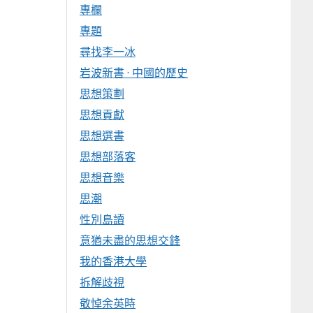
專欄
專題
尋找李一冰
岩波新書 · 中國的歷史
思想策劃
思想貢獻
思想選書
思想部落客
思想音樂
思潮
性別島讀
意猶未盡的思想交鋒
我的香港大學
拆解歧視
敬悼余英時