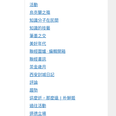
活動
烏克蘭之殤
知識分子在民間
知識的技藝
筆墨之交
美好年代
聯經圍爐 · 編輯開箱
聯經書訊
茶金歲月
西安封城日記
評論
趨勢
這麼近，那麼遠 | 朴鮮姬
過往活動
道德立場