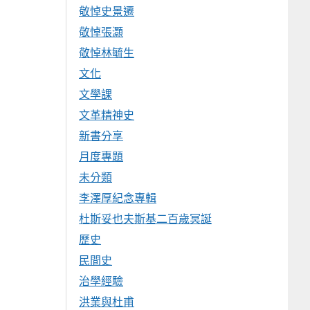
敬悼史景遷
敬悼張灝
敬悼林毓生
文化
文學課
文革精神史
新書分享
月度專題
未分類
李澤厚紀念專輯
杜斯妥也夫斯基二百歲冥誕
歷史
民間史
治學經驗
洪業與杜甫