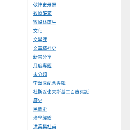
敬悼史景遷
敬悼張灝
敬悼林毓生
文化
文學課
文革精神史
新書分享
月度專題
未分類
李澤厚紀念專輯
杜斯妥也夫斯基二百歲冥誕
歷史
民間史
治學經驗
洪業與杜甫