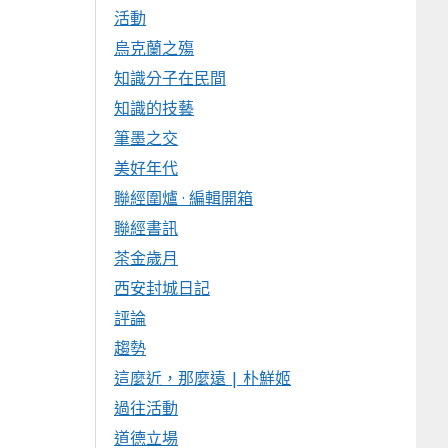
活動
烏克蘭之殤
知識分子在民間
知識的技藝
筆墨之交
美好年代
聯經圍爐 · 編輯開箱
聯經書訊
茶金歲月
西安封城日記
評論
趨勢
這麼近，那麼遠 | 朴鮮姬
過往活動
道德立場