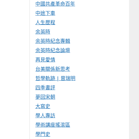
中國共產革命百年
中途下車
人生歷程
余英時
余英時紀念專輯
余英時紀念論壇
再見愛情
台美關係新思考
哲學軌跡 | 曾瑞明
四季書評
夢回宋朝
大寫史
學人專訪
學術講座搖滾區
學門史