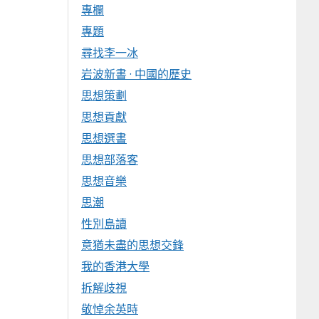
專欄
專題
尋找李一冰
岩波新書 · 中國的歷史
思想策劃
思想貢獻
思想選書
思想部落客
思想音樂
思潮
性別島讀
意猶未盡的思想交鋒
我的香港大學
拆解歧視
敬悼余英時