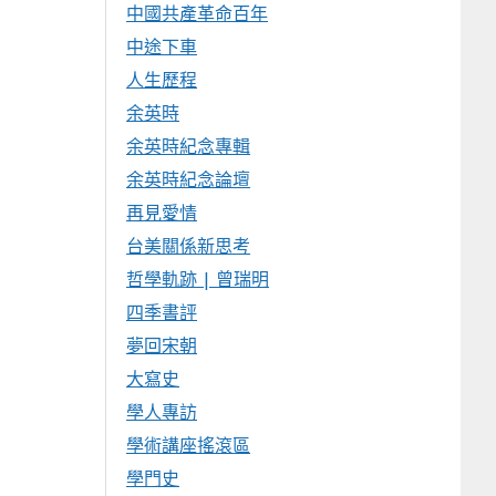
中國共產革命百年
中途下車
人生歷程
余英時
余英時紀念專輯
余英時紀念論壇
再見愛情
台美關係新思考
哲學軌跡 | 曾瑞明
四季書評
夢回宋朝
大寫史
學人專訪
學術講座搖滾區
學門史