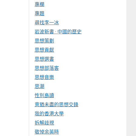
專欄
專題
尋找李一冰
岩波新書 · 中國的歷史
思想策劃
思想貢獻
思想選書
思想部落客
思想音樂
思潮
性別島讀
意猶未盡的思想交鋒
我的香港大學
拆解歧視
敬悼余英時