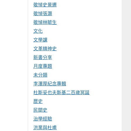
敬悼史景遷
敬悼張灝
敬悼林毓生
文化
文學課
文革精神史
新書分享
月度專題
未分類
李澤厚紀念專輯
杜斯妥也夫斯基二百歲冥誕
歷史
民間史
治學經驗
洪業與杜甫