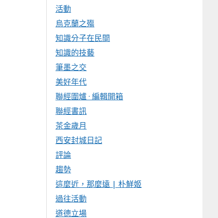
活動
烏克蘭之殤
知識分子在民間
知識的技藝
筆墨之交
美好年代
聯經圍爐 · 編輯開箱
聯經書訊
茶金歲月
西安封城日記
評論
趨勢
這麼近，那麼遠 | 朴鮮姬
過往活動
道德立場