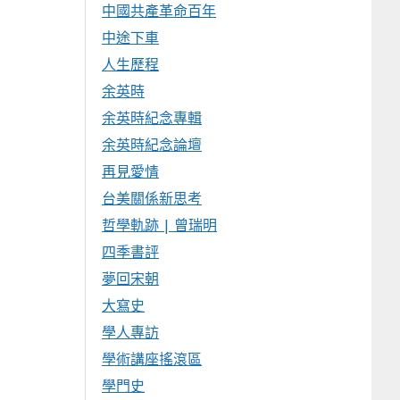
中國共產革命百年
中途下車
人生歷程
余英時
余英時紀念專輯
余英時紀念論壇
再見愛情
台美關係新思考
哲學軌跡 | 曾瑞明
四季書評
夢回宋朝
大寫史
學人專訪
學術講座搖滾區
學門史