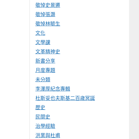
敬悼史景遷
敬悼張灝
敬悼林毓生
文化
文學課
文革精神史
新書分享
月度專題
未分類
李澤厚紀念專輯
杜斯妥也夫斯基二百歲冥誕
歷史
民間史
治學經驗
洪業與杜甫