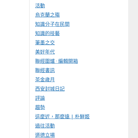
活動
烏克蘭之殤
知識分子在民間
知識的技藝
筆墨之交
美好年代
聯經圍爐 · 編輯開箱
聯經書訊
茶金歲月
西安封城日記
評論
趨勢
這麼近，那麼遠 | 朴鮮姬
過往活動
道德立場