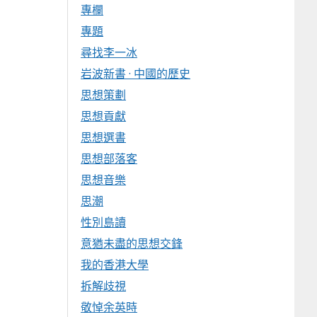
專欄
專題
尋找李一冰
岩波新書 · 中國的歷史
思想策劃
思想貢獻
思想選書
思想部落客
思想音樂
思潮
性別島讀
意猶未盡的思想交鋒
我的香港大學
拆解歧視
敬悼余英時