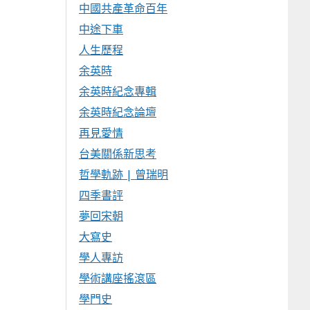
中國共產革命百年
中途下車
人生歷程
余英時
余英時紀念專輯
余英時紀念論壇
再見愛情
台美關係新思考
哲學軌跡 | 曾瑞明
四季書評
夢回宋朝
大寫史
學人專訪
學術講座搖滾區
學門史