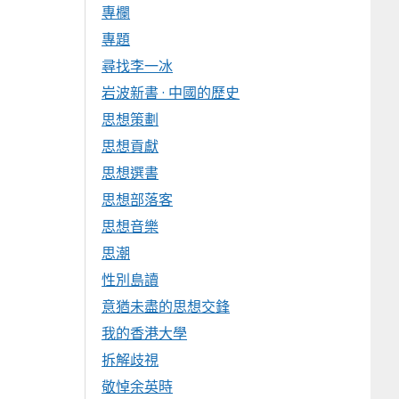
專欄
專題
尋找李一冰
岩波新書 · 中國的歷史
思想策劃
思想貢獻
思想選書
思想部落客
思想音樂
思潮
性別島讀
意猶未盡的思想交鋒
我的香港大學
拆解歧視
敬悼余英時