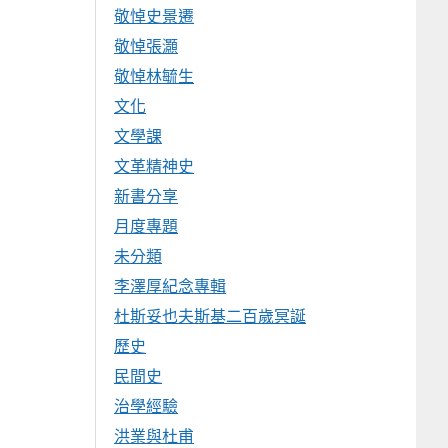
敬悼史景遷
敬悼張灝
敬悼林毓生
文化
文學課
文革精神史
新書分享
月度專題
未分類
李澤厚紀念專輯
杜斯妥也夫斯基二百歲冥誕
歷史
民間史
治學經驗
洪業與杜甫