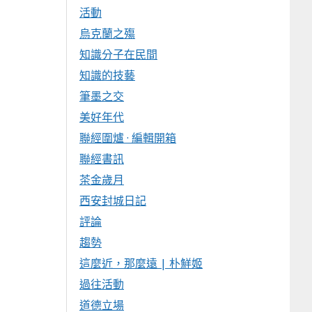
活動
烏克蘭之殤
知識分子在民間
知識的技藝
筆墨之交
美好年代
聯經圍爐 · 編輯開箱
聯經書訊
茶金歲月
西安封城日記
評論
趨勢
這麼近，那麼遠 | 朴鮮姬
過往活動
道德立場