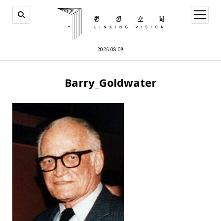
open
menu
2026-08-08
Barry_Goldwater