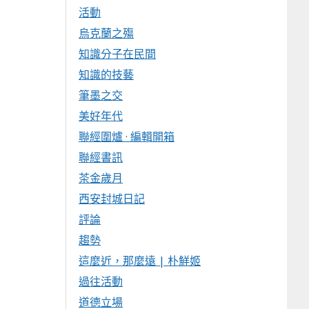
活動
烏克蘭之殤
知識分子在民間
知識的技藝
筆墨之交
美好年代
聯經圍爐 · 編輯開箱
聯經書訊
茶金歲月
西安封城日記
評論
趨勢
這麼近，那麼遠 | 朴鮮姬
過往活動
道德立場