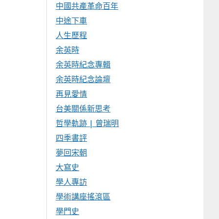
中國共產革命百年
中途下車
人生歷程
余英時
余英時紀念專輯
余英時紀念論壇
再見愛情
台美關係新思考
哲學軌跡 | 曾瑞明
四季書評
夢回宋朝
大寫史
學人專訪
學術講座搖滾區
學門史