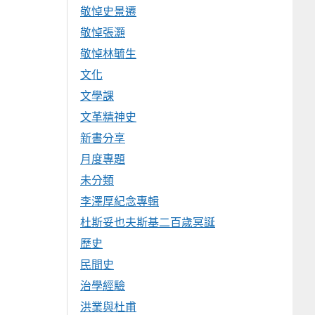
敬悼史景遷
敬悼張灝
敬悼林毓生
文化
文學課
文革精神史
新書分享
月度專題
未分類
李澤厚紀念專輯
杜斯妥也夫斯基二百歲冥誕
歷史
民間史
治學經驗
洪業與杜甫