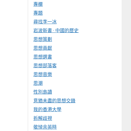
專欄
專題
尋找李一冰
岩波新書 · 中國的歷史
思想策劃
思想貢獻
思想選書
思想部落客
思想音樂
思潮
性別島讀
意猶未盡的思想交鋒
我的香港大學
拆解歧視
敬悼余英時