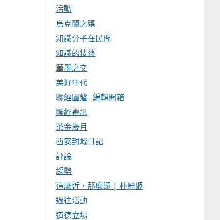
活動
烏克蘭之殤
知識分子在民間
知識的技藝
筆墨之交
美好年代
聯經圍爐 · 編輯開箱
聯經書訊
茶金歲月
西安封城日記
評論
趨勢
這麼近，那麼遠 | 朴鮮姬
過往活動
道德立場