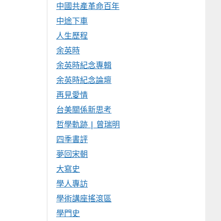
中國共產革命百年
中途下車
人生歷程
余英時
余英時紀念專輯
余英時紀念論壇
再見愛情
台美關係新思考
哲學軌跡 | 曾瑞明
四季書評
夢回宋朝
大寫史
學人專訪
學術講座搖滾區
學門史