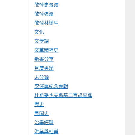
敬悼史景遷
敬悼張灝
敬悼林毓生
文化
文學課
文革精神史
新書分享
月度專題
未分類
李澤厚紀念專輯
杜斯妥也夫斯基二百歲冥誕
歷史
民間史
治學經驗
洪業與杜甫