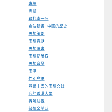
專欄
專題
尋找李一冰
岩波新書 · 中國的歷史
思想策劃
思想貢獻
思想選書
思想部落客
思想音樂
思潮
性別島讀
意猶未盡的思想交鋒
我的香港大學
拆解歧視
敬悼余英時