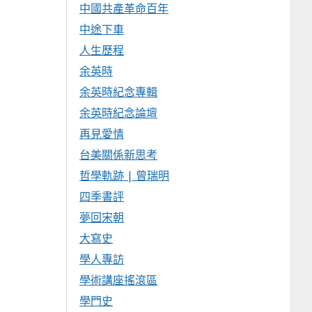
中國共產革命百年
中途下車
人生歷程
余英時
余英時紀念專輯
余英時紀念論壇
再見愛情
台美關係新思考
哲學軌跡 | 曾瑞明
四季書評
夢回宋朝
大寫史
學人專訪
學術講座搖滾區
學門史