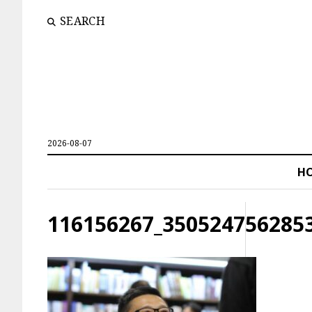
SEARCH
2026-08-07
H
116156267_350524756285