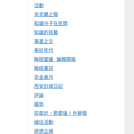
活動
烏克蘭之殤
知識分子在民間
知識的技藝
筆墨之交
美好年代
聯經圍爐 · 編輯開箱
聯經書訊
茶金歲月
西安封城日記
評論
趨勢
這麼近，那麼遠 | 朴鮮姬
過往活動
道德立場