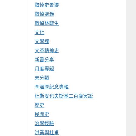
敬悼史景遷
敬悼張灝
敬悼林毓生
文化
文學課
文革精神史
新書分享
月度專題
未分類
李澤厚紀念專輯
杜斯妥也夫斯基二百歲冥誕
歷史
民間史
治學經驗
洪業與杜甫