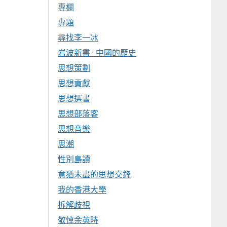
專欄
專題
尋找李一冰
岩波新書 · 中國的歷史
思想策劃
思想貢獻
思想選書
思想部落客
思想音樂
思潮
性別島讀
意猶未盡的思想交鋒
我的香港大學
拆解歧視
敬悼余英時