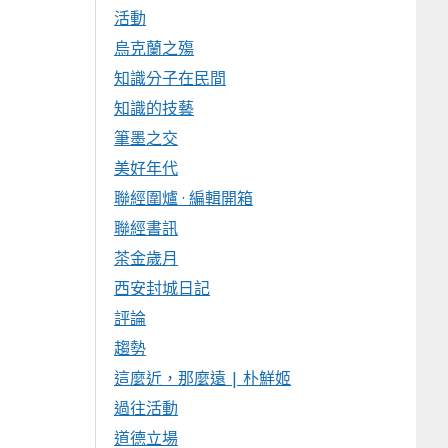
活動
烏克蘭之殤
知識分子在民間
知識的技藝
筆墨之交
美好年代
聯經圍爐 · 編輯開箱
聯經書訊
茶金歲月
西安封城日記
評論
趨勢
這麼近，那麼遠 | 朴鮮姬
過往活動
道德立場