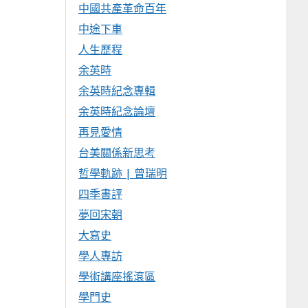
中國共產革命百年
中途下車
人生歷程
余英時
余英時紀念專輯
余英時紀念論壇
再見愛情
台美關係新思考
哲學軌跡 | 曾瑞明
四季書評
夢回宋朝
大寫史
學人專訪
學術講座搖滾區
學門史