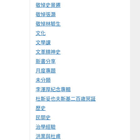
敬悼史景遷
敬悼張灝
敬悼林毓生
文化
文學課
文革精神史
新書分享
月度專題
未分類
李澤厚紀念專輯
杜斯妥也夫斯基二百歲冥誕
歷史
民間史
治學經驗
洪業與杜甫