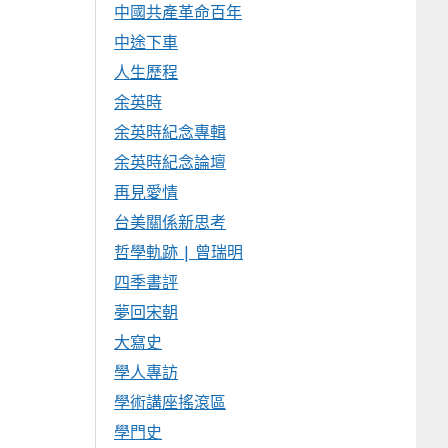
中國共產革命百年
中途下車
人生歷程
余英時
余英時紀念專輯
余英時紀念論壇
再見愛情
台美關係新思考
哲學軌跡 | 曾瑞明
四季書評
夢回宋朝
大寫史
學人專訪
學術講座搖滾區
學門史