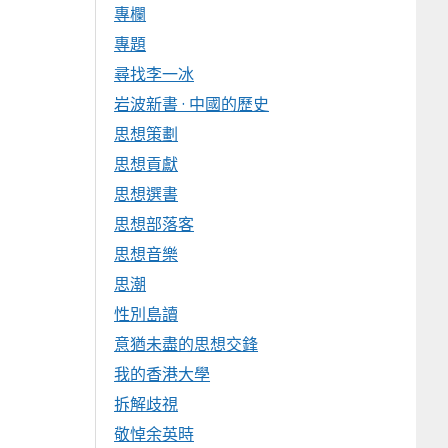
專欄
專題
尋找李一冰
岩波新書 · 中國的歷史
思想策劃
思想貢獻
思想選書
思想部落客
思想音樂
思潮
性別島讀
意猶未盡的思想交鋒
我的香港大學
拆解歧視
敬悼余英時