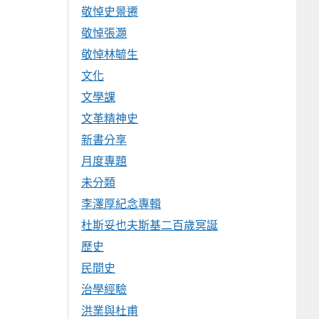
敬悼史景遷
敬悼張灝
敬悼林毓生
文化
文學課
文革精神史
新書分享
月度專題
未分類
李澤厚紀念專輯
杜斯妥也夫斯基二百歲冥誕
歷史
民間史
治學經驗
洪業與杜甫