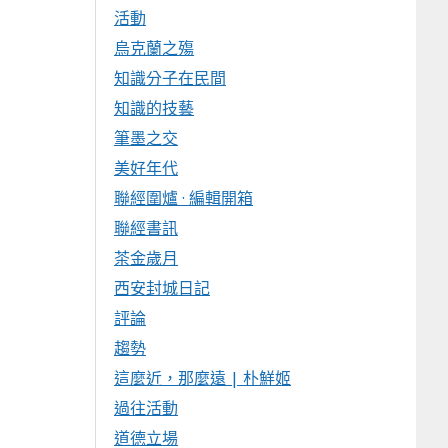
活動
烏克蘭之殤
知識分子在民間
知識的技藝
筆墨之交
美好年代
聯經圍爐 · 編輯開箱
聯經書訊
茶金歲月
西安封城日記
評論
趨勢
這麼近，那麼遠 | 朴鮮姬
過往活動
道德立場