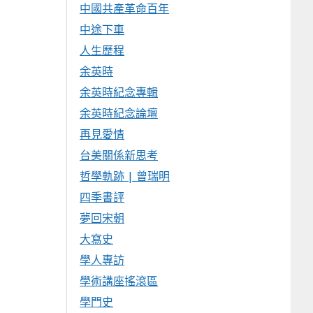
中國共產革命百年
中途下車
人生歷程
余英時
余英時紀念專輯
余英時紀念論壇
再見愛情
台美關係新思考
哲學軌跡 | 曾瑞明
四季書評
夢回宋朝
大寫史
學人專訪
學術講座搖滾區
學門史