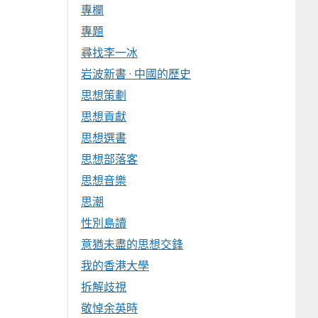
專欄
專題
尋找李一冰
岩波新書 · 中國的歷史
思想策劃
思想貢獻
思想選書
思想部落客
思想音樂
思潮
性別島讀
意猶未盡的思想交鋒
我的香港大學
拆解歧視
敬悼余英時