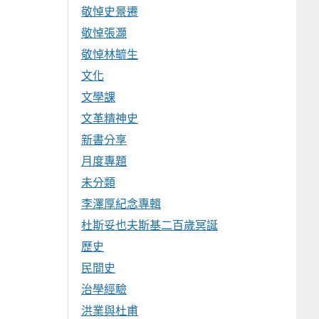
敬悼史景遷
敬悼張灝
敬悼林毓生
文化
文學課
文革精神史
新書分享
月度專題
未分類
李澤厚紀念專輯
杜斯妥也夫斯基二百歲冥誕
歷史
民間史
治學經驗
洪業與杜甫