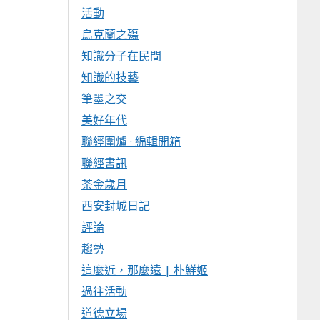
活動
烏克蘭之殤
知識分子在民間
知識的技藝
筆墨之交
美好年代
聯經圍爐 · 編輯開箱
聯經書訊
茶金歲月
西安封城日記
評論
趨勢
這麼近，那麼遠 | 朴鮮姬
過往活動
道德立場