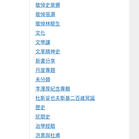
敬悼史景遷
敬悼張灝
敬悼林毓生
文化
文學課
文革精神史
新書分享
月度專題
未分類
李澤厚紀念專輯
杜斯妥也夫斯基二百歲冥誕
歷史
民間史
治學經驗
洪業與杜甫