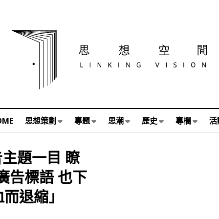
OME
思想策劃
專題
思潮
歷史
專欄
活
主題一目 瞭
廣告標語 也下
血而退縮」