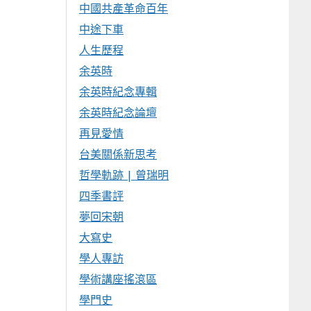
中國共產革命百年
中途下車
人生歷程
余英時
余英時紀念專輯
余英時紀念論壇
再見愛情
台美關係新思考
哲學軌跡 | 曾瑞明
四季書評
夢回宋朝
大寫史
學人專訪
學術講座搖滾區
學門史