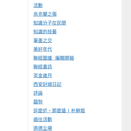
活動
烏克蘭之殤
知識分子在民間
知識的技藝
筆墨之交
美好年代
聯經圍爐 · 編輯開箱
聯經書訊
茶金歲月
西安封城日記
評論
趨勢
這麼近，那麼遠 | 朴鮮姬
過往活動
道德立場