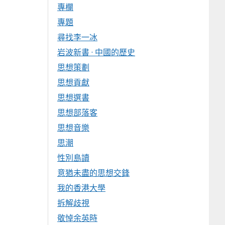
專欄
專題
尋找李一冰
岩波新書 · 中國的歷史
思想策劃
思想貢獻
思想選書
思想部落客
思想音樂
思潮
性別島讀
意猶未盡的思想交鋒
我的香港大學
拆解歧視
敬悼余英時