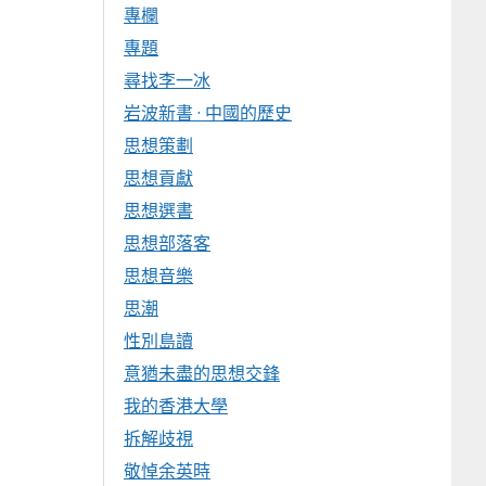
專欄
專題
尋找李一冰
岩波新書 · 中國的歷史
思想策劃
思想貢獻
思想選書
思想部落客
思想音樂
思潮
性別島讀
意猶未盡的思想交鋒
我的香港大學
拆解歧視
敬悼余英時