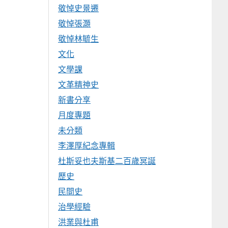
敬悼史景遷
敬悼張灝
敬悼林毓生
文化
文學課
文革精神史
新書分享
月度專題
未分類
李澤厚紀念專輯
杜斯妥也夫斯基二百歲冥誕
歷史
民間史
治學經驗
洪業與杜甫