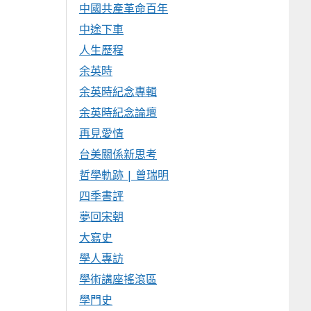
中國共產革命百年
中途下車
人生歷程
余英時
余英時紀念專輯
余英時紀念論壇
再見愛情
台美關係新思考
哲學軌跡 | 曾瑞明
四季書評
夢回宋朝
大寫史
學人專訪
學術講座搖滾區
學門史