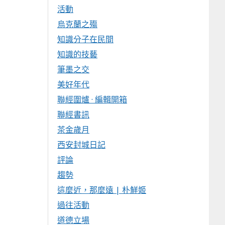
活動
烏克蘭之殤
知識分子在民間
知識的技藝
筆墨之交
美好年代
聯經圍爐 · 編輯開箱
聯經書訊
茶金歲月
西安封城日記
評論
趨勢
這麼近，那麼遠 | 朴鮮姬
過往活動
道德立場