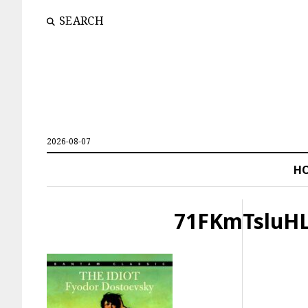
SEARCH
2026-08-07
H
71FKmTsluH