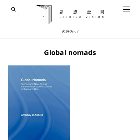
open
menu
2026-08-07
Global nomads