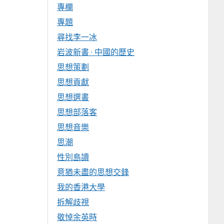
專欄
專題
尋找李一冰
岩波新書 · 中國的歷史
思想策劃
思想貢獻
思想選書
思想部落客
思想音樂
思潮
性別島讀
意猶未盡的思想交鋒
我的香港大學
拆解歧視
敬悼余英時