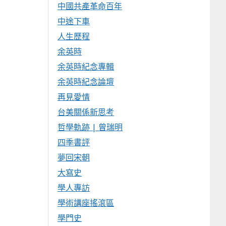
中國共產革命百年
中途下車
人生歷程
余英時
余英時紀念專輯
余英時紀念論壇
再見愛情
台美關係新思考
哲學軌跡 | 曾瑞明
四季書評
夢回宋朝
大寫史
學人專訪
學術講座搖滾區
學門史