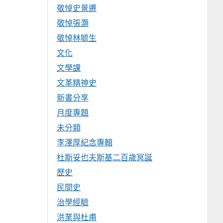
敬悼史景遷
敬悼張灝
敬悼林毓生
文化
文學課
文革精神史
新書分享
月度專題
未分類
李澤厚紀念專輯
杜斯妥也夫斯基二百歲冥誕
歷史
民間史
治學經驗
洪業與杜甫