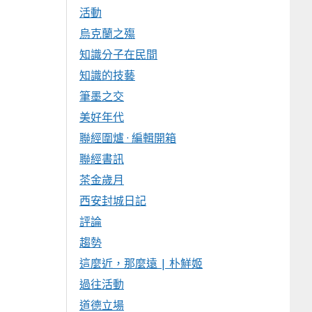
活動
烏克蘭之殤
知識分子在民間
知識的技藝
筆墨之交
美好年代
聯經圍爐 · 編輯開箱
聯經書訊
茶金歲月
西安封城日記
評論
趨勢
這麼近，那麼遠 | 朴鮮姬
過往活動
道德立場