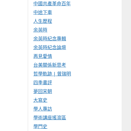
中國共產革命百年
中途下車
人生歷程
余英時
余英時紀念專輯
余英時紀念論壇
再見愛情
台美關係新思考
哲學軌跡 | 曾瑞明
四季書評
夢回宋朝
大寫史
學人專訪
學術講座搖滾區
學門史