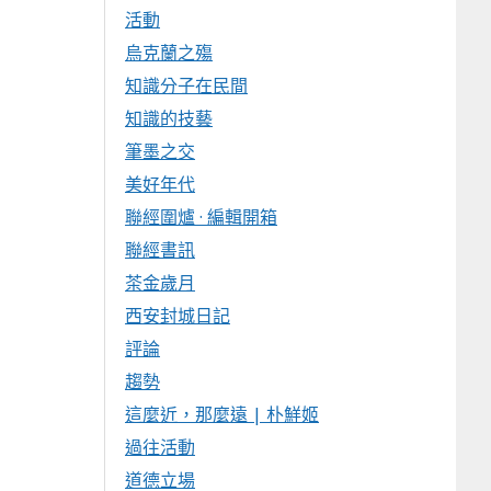
活動
烏克蘭之殤
知識分子在民間
知識的技藝
筆墨之交
美好年代
聯經圍爐 · 編輯開箱
聯經書訊
茶金歲月
西安封城日記
評論
趨勢
這麼近，那麼遠 | 朴鮮姬
過往活動
道德立場