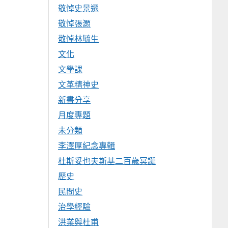
敬悼史景遷
敬悼張灝
敬悼林毓生
文化
文學課
文革精神史
新書分享
月度專題
未分類
李澤厚紀念專輯
杜斯妥也夫斯基二百歲冥誕
歷史
民間史
治學經驗
洪業與杜甫