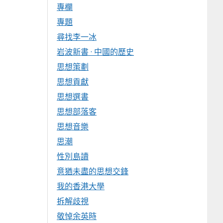
專欄
專題
尋找李一冰
岩波新書 · 中國的歷史
思想策劃
思想貢獻
思想選書
思想部落客
思想音樂
思潮
性別島讀
意猶未盡的思想交鋒
我的香港大學
拆解歧視
敬悼余英時