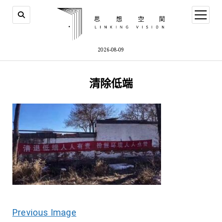
open
menu
2026-08-09
清除低端
Previous Image