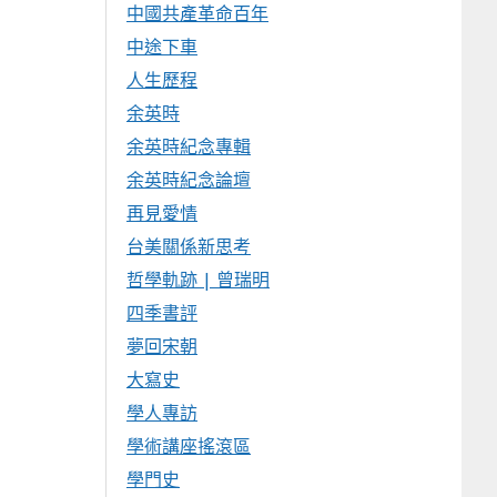
中國共產革命百年
中途下車
人生歷程
余英時
余英時紀念專輯
余英時紀念論壇
再見愛情
台美關係新思考
哲學軌跡 | 曾瑞明
四季書評
夢回宋朝
大寫史
學人專訪
學術講座搖滾區
學門史