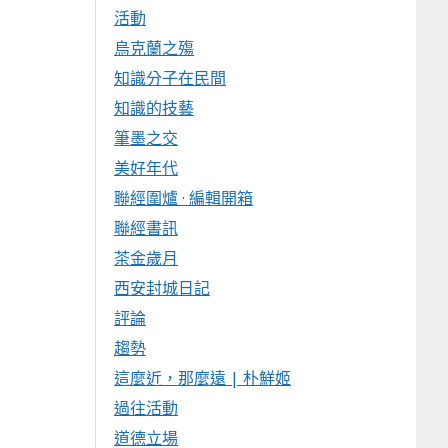
活動
烏克蘭之殤
知識分子在民間
知識的技藝
筆墨之交
美好年代
聯經圍爐 · 編輯開箱
聯經書訊
茶金歲月
西安封城日記
評論
趨勢
這麼近，那麼遠 | 朴鮮姬
過往活動
道德立場