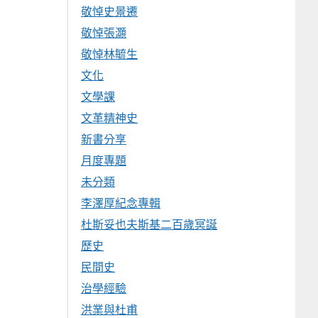
敬悼史景遷
敬悼張灝
敬悼林毓生
文化
文學課
文革精神史
新書分享
月度專題
未分類
李澤厚紀念專輯
杜斯妥也夫斯基二百歲冥誕
歷史
民間史
治學經驗
洪業與杜甫