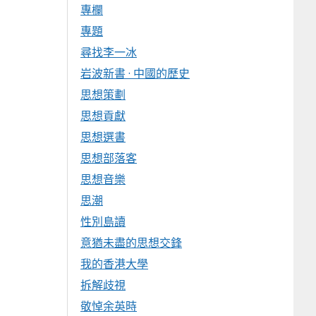
專欄
專題
尋找李一冰
岩波新書 · 中國的歷史
思想策劃
思想貢獻
思想選書
思想部落客
思想音樂
思潮
性別島讀
意猶未盡的思想交鋒
我的香港大學
拆解歧視
敬悼余英時