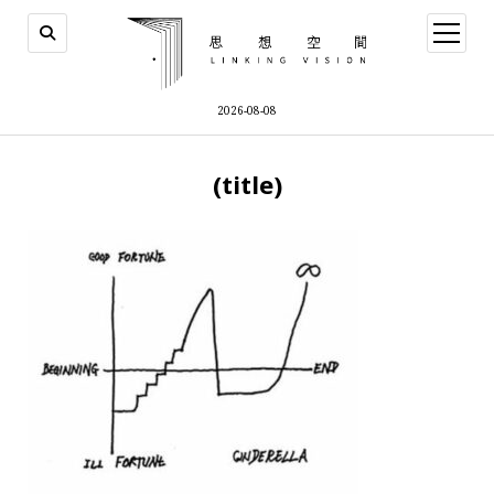
open
menu
2026-08-08
(title)