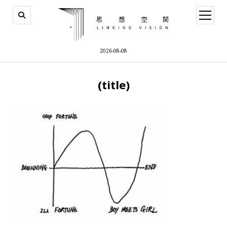
open
menu
2026-08-08
(title)