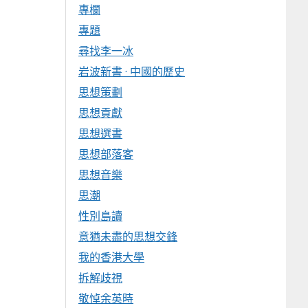
專欄
專題
尋找李一冰
岩波新書 · 中國的歷史
思想策劃
思想貢獻
思想選書
思想部落客
思想音樂
思潮
性別島讀
意猶未盡的思想交鋒
我的香港大學
拆解歧視
敬悼余英時