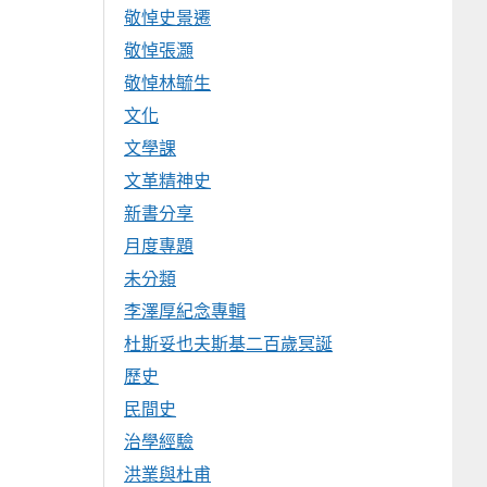
敬悼史景遷
敬悼張灝
敬悼林毓生
文化
文學課
文革精神史
新書分享
月度專題
未分類
李澤厚紀念專輯
杜斯妥也夫斯基二百歲冥誕
歷史
民間史
治學經驗
洪業與杜甫