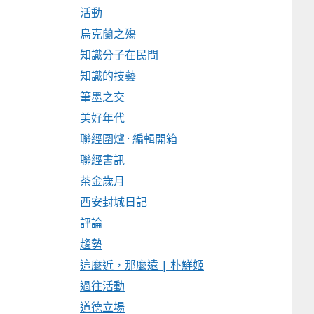
活動
烏克蘭之殤
知識分子在民間
知識的技藝
筆墨之交
美好年代
聯經圍爐 · 編輯開箱
聯經書訊
茶金歲月
西安封城日記
評論
趨勢
這麼近，那麼遠 | 朴鮮姬
過往活動
道德立場