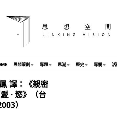
OME
思想策劃
專題
思潮
歷史
專欄
活
周素鳳 譯：《親密
愛 · 慾》（台
003）