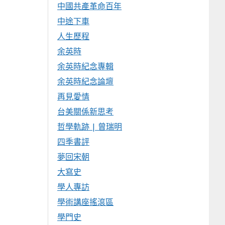
中國共產革命百年
中途下車
人生歷程
余英時
余英時紀念專輯
余英時紀念論壇
再見愛情
台美關係新思考
哲學軌跡 | 曾瑞明
四季書評
夢回宋朝
大寫史
學人專訪
學術講座搖滾區
學門史