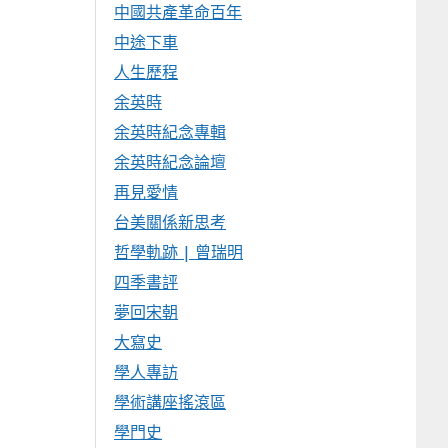
中國共產革命百年
中途下車
人生歷程
余英時
余英時紀念專輯
余英時紀念論壇
再見愛情
台美關係新思考
哲學軌跡 | 曾瑞明
四季書評
夢回宋朝
大寫史
學人專訪
學術講座搖滾區
學門史