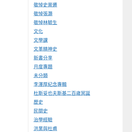
敬悼史景遷
敬悼張灝
敬悼林毓生
文化
文學課
文革精神史
新書分享
月度專題
未分類
李澤厚紀念專輯
杜斯妥也夫斯基二百歲冥誕
歷史
民間史
治學經驗
洪業與杜甫