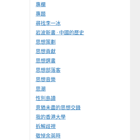
專欄
專題
尋找李一冰
岩波新書 · 中國的歷史
思想策劃
思想貢獻
思想選書
思想部落客
思想音樂
思潮
性別島讀
意猶未盡的思想交鋒
我的香港大學
拆解歧視
敬悼余英時