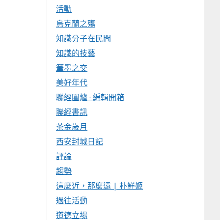
活動
烏克蘭之殤
知識分子在民間
知識的技藝
筆墨之交
美好年代
聯經圍爐 · 編輯開箱
聯經書訊
茶金歲月
西安封城日記
評論
趨勢
這麼近，那麼遠 | 朴鮮姬
過往活動
道德立場