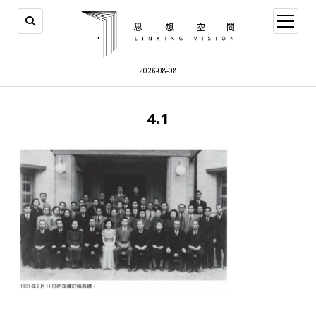
open
menu
2026-08-08
4.1