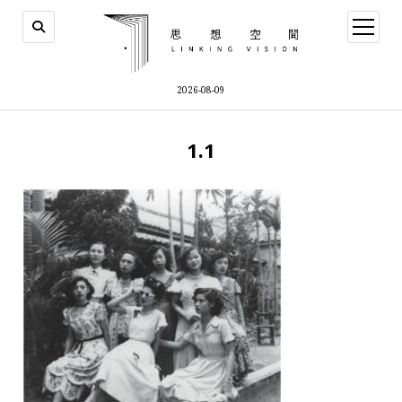
open
menu
2026-08-09
1.1