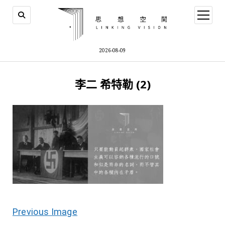
open
menu
2026-08-09
李二 希特勒 (2)
Previous Image