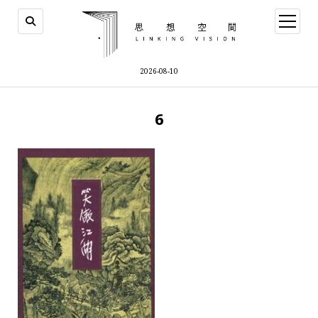
open
menu
2026-08-10
6