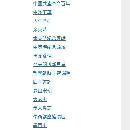
中國共產革命百年
中途下車
人生歷程
余英時
余英時紀念專輯
余英時紀念論壇
再見愛情
台美關係新思考
哲學軌跡 | 曾瑞明
四季書評
夢回宋朝
大寫史
學人專訪
學術講座搖滾區
學門史