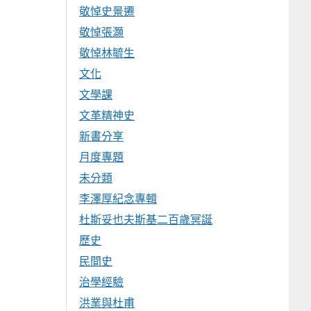
敬悼史景遷
敬悼張灝
敬悼林毓生
文化
文學課
文革精神史
新書分享
月度專題
未分類
李澤厚紀念專輯
杜斯妥也夫斯基二百歲冥誕
歷史
民間史
治學經驗
洪業與杜甫