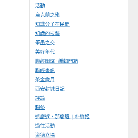
活動
烏克蘭之殤
知識分子在民間
知識的技藝
筆墨之交
美好年代
聯經圍爐 · 編輯開箱
聯經書訊
茶金歲月
西安封城日記
評論
趨勢
這麼近，那麼遠 | 朴鮮姬
過往活動
道德立場