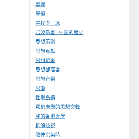
專欄
專題
尋找李一冰
岩波新書 · 中國的歷史
思想策劃
思想貢獻
思想選書
思想部落客
思想音樂
思潮
性別島讀
意猶未盡的思想交鋒
我的香港大學
拆解歧視
敬悼余英時