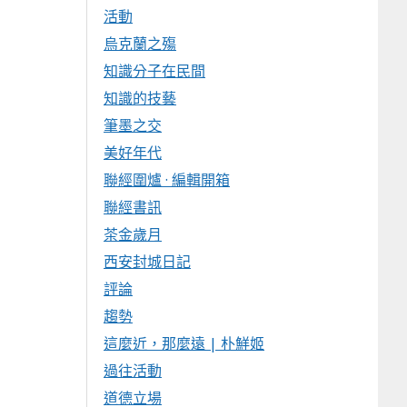
活動
烏克蘭之殤
知識分子在民間
知識的技藝
筆墨之交
美好年代
聯經圍爐 · 編輯開箱
聯經書訊
茶金歲月
西安封城日記
評論
趨勢
這麼近，那麼遠 | 朴鮮姬
過往活動
道德立場