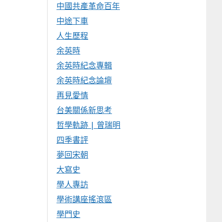
中國共產革命百年
中途下車
人生歷程
余英時
余英時紀念專輯
余英時紀念論壇
再見愛情
台美關係新思考
哲學軌跡 | 曾瑞明
四季書評
夢回宋朝
大寫史
學人專訪
學術講座搖滾區
學門史