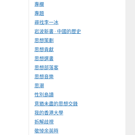
專欄
專題
尋找李一冰
岩波新書 · 中國的歷史
思想策劃
思想貢獻
思想選書
思想部落客
思想音樂
思潮
性別島讀
意猶未盡的思想交鋒
我的香港大學
拆解歧視
敬悼余英時