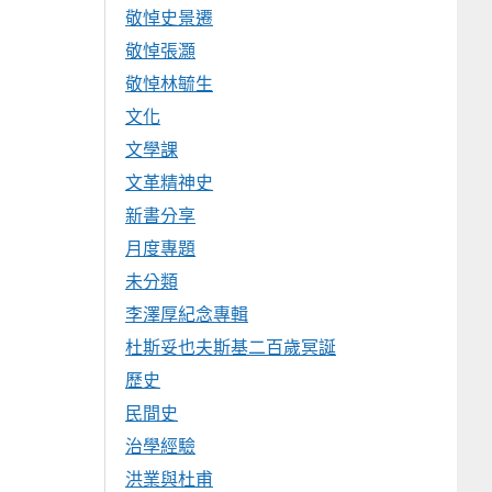
敬悼史景遷
敬悼張灝
敬悼林毓生
文化
文學課
文革精神史
新書分享
月度專題
未分類
李澤厚紀念專輯
杜斯妥也夫斯基二百歲冥誕
歷史
民間史
治學經驗
洪業與杜甫