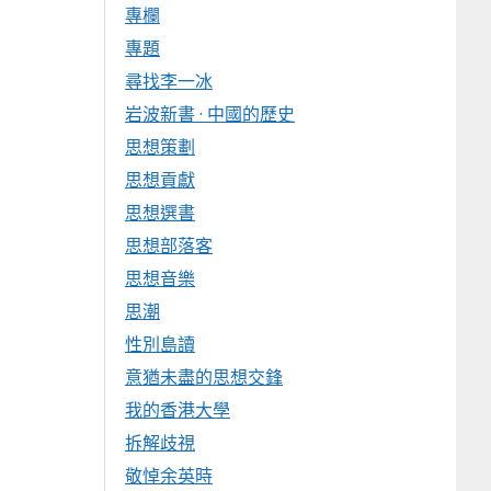
專欄
專題
尋找李一冰
岩波新書 · 中國的歷史
思想策劃
思想貢獻
思想選書
思想部落客
思想音樂
思潮
性別島讀
意猶未盡的思想交鋒
我的香港大學
拆解歧視
敬悼余英時