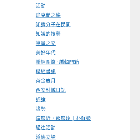
活動
烏克蘭之殤
知識分子在民間
知識的技藝
筆墨之交
美好年代
聯經圍爐 · 編輯開箱
聯經書訊
茶金歲月
西安封城日記
評論
趨勢
這麼近，那麼遠 | 朴鮮姬
過往活動
道德立場