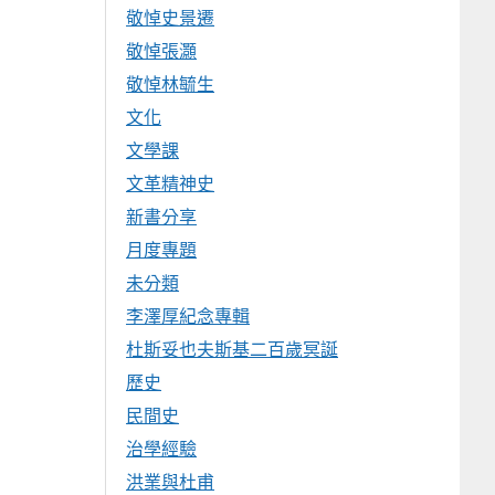
敬悼史景遷
敬悼張灝
敬悼林毓生
文化
文學課
文革精神史
新書分享
月度專題
未分類
李澤厚紀念專輯
杜斯妥也夫斯基二百歲冥誕
歷史
民間史
治學經驗
洪業與杜甫