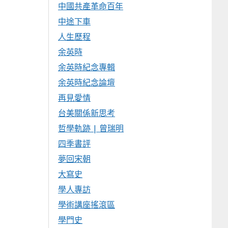
中國共產革命百年
中途下車
人生歷程
余英時
余英時紀念專輯
余英時紀念論壇
再見愛情
台美關係新思考
哲學軌跡 | 曾瑞明
四季書評
夢回宋朝
大寫史
學人專訪
學術講座搖滾區
學門史