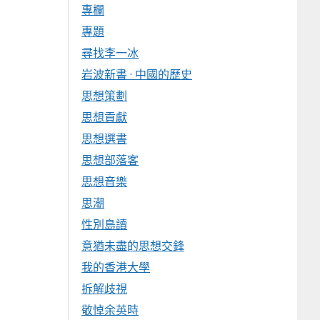
專欄
專題
尋找李一冰
岩波新書 · 中國的歷史
思想策劃
思想貢獻
思想選書
思想部落客
思想音樂
思潮
性別島讀
意猶未盡的思想交鋒
我的香港大學
拆解歧視
敬悼余英時