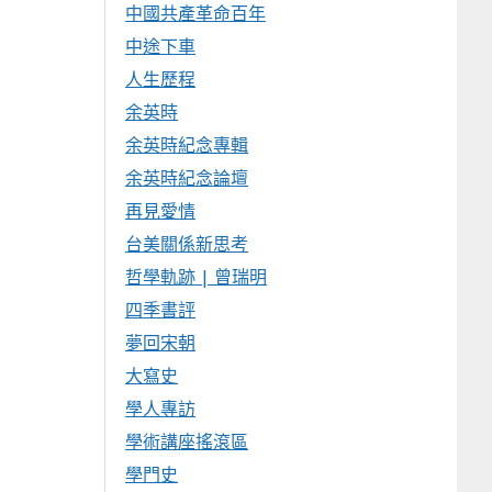
中國共產革命百年
中途下車
人生歷程
余英時
余英時紀念專輯
余英時紀念論壇
再見愛情
台美關係新思考
哲學軌跡 | 曾瑞明
四季書評
夢回宋朝
大寫史
學人專訪
學術講座搖滾區
學門史