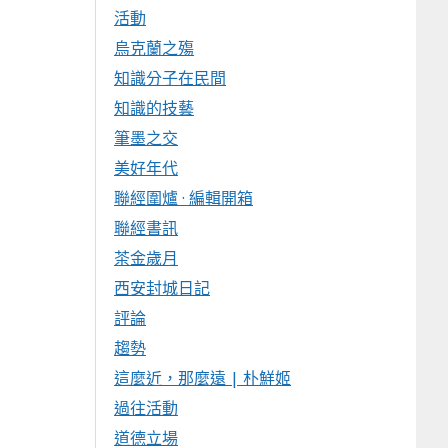
活動
烏克蘭之殤
知識分子在民間
知識的技藝
筆墨之交
美好年代
聯經圍爐 · 編輯開箱
聯經書訊
茶金歲月
西安封城日記
評論
趨勢
這麼近，那麼遠 | 朴鮮姬
過往活動
道德立場