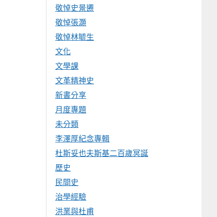
敬悼史景遷
敬悼張灝
敬悼林毓生
文化
文學課
文革精神史
新書分享
月度專題
未分類
李澤厚紀念專輯
杜斯妥也夫斯基二百歲冥誕
歷史
民間史
治學經驗
洪業與杜甫