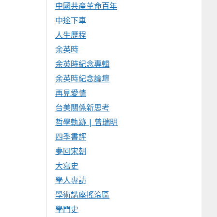
中國共產革命百年
中途下車
人生歷程
余英時
余英時紀念專輯
余英時紀念論壇
再見愛情
台美關係新思考
哲學軌跡 | 曾瑞明
四季書評
夢回宋朝
大寫史
學人專訪
學術講座搖滾區
學門史