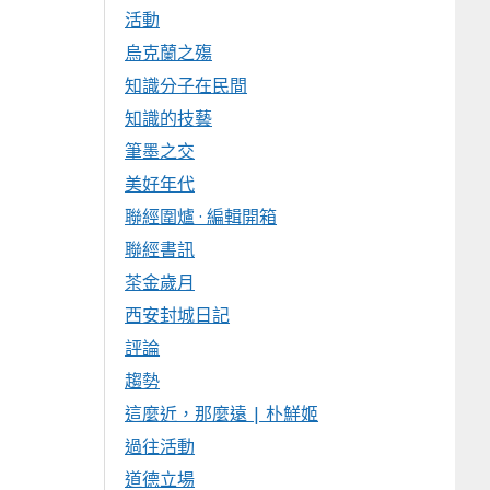
活動
烏克蘭之殤
知識分子在民間
知識的技藝
筆墨之交
美好年代
聯經圍爐 · 編輯開箱
聯經書訊
茶金歲月
西安封城日記
評論
趨勢
這麼近，那麼遠 | 朴鮮姬
過往活動
道德立場