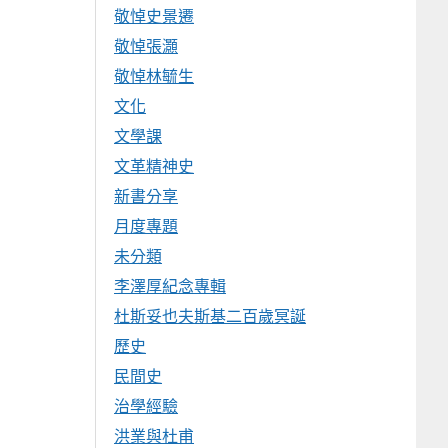
敬悼史景遷
敬悼張灝
敬悼林毓生
文化
文學課
文革精神史
新書分享
月度專題
未分類
李澤厚紀念專輯
杜斯妥也夫斯基二百歲冥誕
歷史
民間史
治學經驗
洪業與杜甫