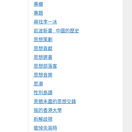
專欄
專題
尋找李一冰
岩波新書 · 中國的歷史
思想策劃
思想貢獻
思想選書
思想部落客
思想音樂
思潮
性別島讀
意猶未盡的思想交鋒
我的香港大學
拆解歧視
敬悼余英時