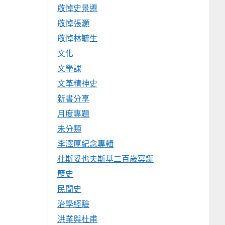
敬悼史景遷
敬悼張灝
敬悼林毓生
文化
文學課
文革精神史
新書分享
月度專題
未分類
李澤厚紀念專輯
杜斯妥也夫斯基二百歲冥誕
歷史
民間史
治學經驗
洪業與杜甫