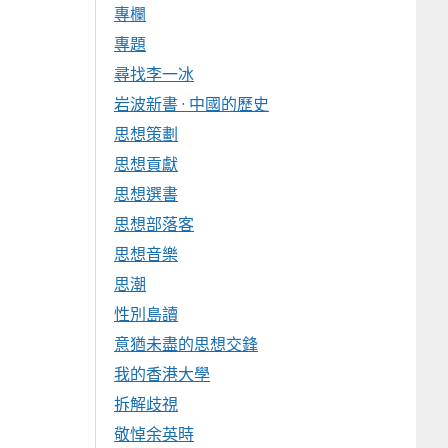
專欄
專題
尋找李一冰
岩波新書 · 中國的歷史
思想策劃
思想貢獻
思想選書
思想部落客
思想音樂
思潮
性別島讀
意猶未盡的思想交鋒
我的香港大學
拆解歧視
敬悼余英時