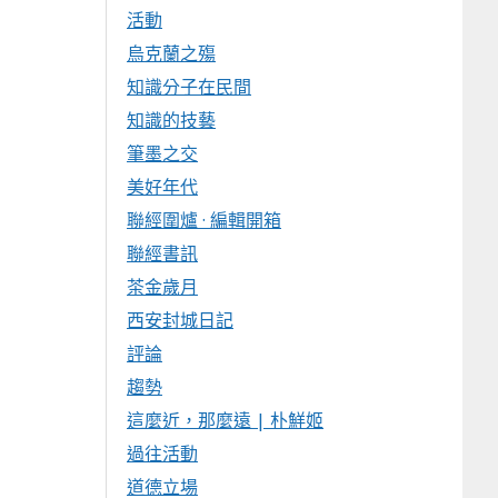
活動
烏克蘭之殤
知識分子在民間
知識的技藝
筆墨之交
美好年代
聯經圍爐 · 編輯開箱
聯經書訊
茶金歲月
西安封城日記
評論
趨勢
這麼近，那麼遠 | 朴鮮姬
過往活動
道德立場