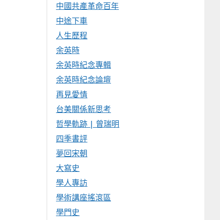
中國共產革命百年
中途下車
人生歷程
余英時
余英時紀念專輯
余英時紀念論壇
再見愛情
台美關係新思考
哲學軌跡 | 曾瑞明
四季書評
夢回宋朝
大寫史
學人專訪
學術講座搖滾區
學門史