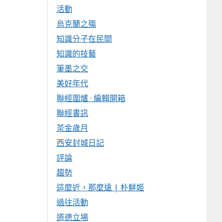
活動
烏克蘭之殤
知識分子在民間
知識的技藝
筆墨之交
美好年代
聯經圍爐 · 編輯開箱
聯經書訊
茶金歲月
西安封城日記
評論
趨勢
這麼近，那麼遠 | 朴鮮姬
過往活動
道德立場