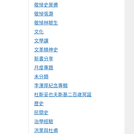
敬悼史景遷
敬悼張灝
敬悼林毓生
文化
文學課
文革精神史
新書分享
月度專題
未分類
李澤厚紀念專輯
杜斯妥也夫斯基二百歲冥誕
歷史
民間史
治學經驗
洪業與杜甫