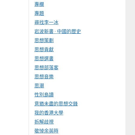
專欄
專題
尋找李一冰
岩波新書 · 中國的歷史
思想策劃
思想貢獻
思想選書
思想部落客
思想音樂
思潮
性別島讀
意猶未盡的思想交鋒
我的香港大學
拆解歧視
敬悼余英時