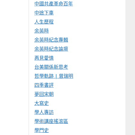
中國共產革命百年
中途下車
人生歷程
余英時
余英時紀念專輯
余英時紀念論壇
再見愛情
台美關係新思考
哲學軌跡 | 曾瑞明
四季書評
夢回宋朝
大寫史
學人專訪
學術講座搖滾區
學門史