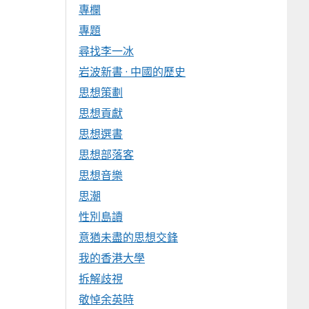
專欄
專題
尋找李一冰
岩波新書 · 中國的歷史
思想策劃
思想貢獻
思想選書
思想部落客
思想音樂
思潮
性別島讀
意猶未盡的思想交鋒
我的香港大學
拆解歧視
敬悼余英時