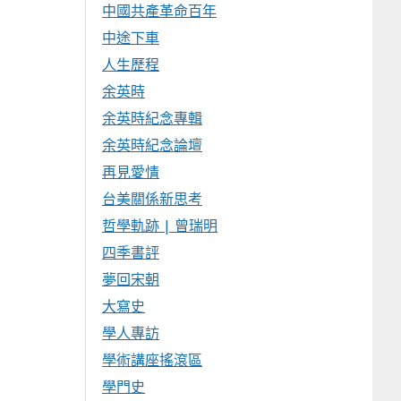
中國共產革命百年
中途下車
人生歷程
余英時
余英時紀念專輯
余英時紀念論壇
再見愛情
台美關係新思考
哲學軌跡 | 曾瑞明
四季書評
夢回宋朝
大寫史
學人專訪
學術講座搖滾區
學門史