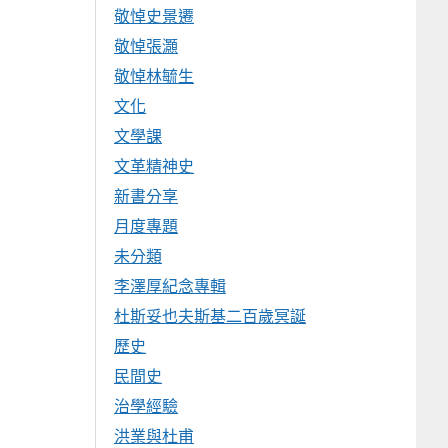
敬悼史景遷
敬悼張灝
敬悼林毓生
文化
文學課
文革精神史
新書分享
月度專題
未分類
李澤厚紀念專輯
杜斯妥也夫斯基二百歲冥誕
歷史
民間史
治學經驗
洪業與杜甫