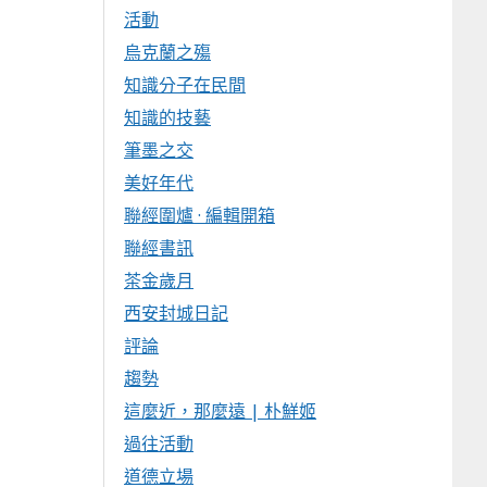
活動
烏克蘭之殤
知識分子在民間
知識的技藝
筆墨之交
美好年代
聯經圍爐 · 編輯開箱
聯經書訊
茶金歲月
西安封城日記
評論
趨勢
這麼近，那麼遠 | 朴鮮姬
過往活動
道德立場