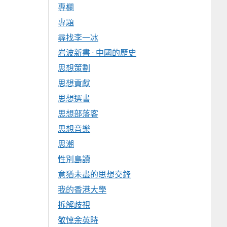
專欄
專題
尋找李一冰
岩波新書 · 中國的歷史
思想策劃
思想貢獻
思想選書
思想部落客
思想音樂
思潮
性別島讀
意猶未盡的思想交鋒
我的香港大學
拆解歧視
敬悼余英時