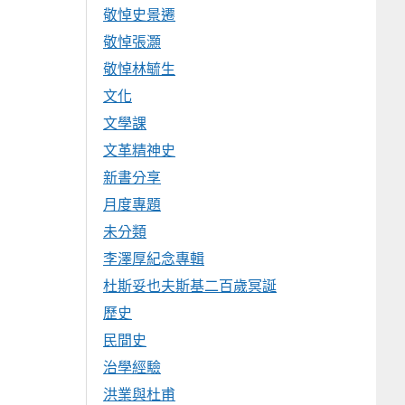
敬悼史景遷
敬悼張灝
敬悼林毓生
文化
文學課
文革精神史
新書分享
月度專題
未分類
李澤厚紀念專輯
杜斯妥也夫斯基二百歲冥誕
歷史
民間史
治學經驗
洪業與杜甫