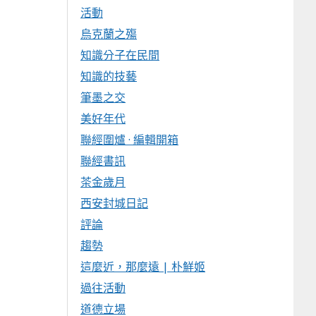
活動
烏克蘭之殤
知識分子在民間
知識的技藝
筆墨之交
美好年代
聯經圍爐 · 編輯開箱
聯經書訊
茶金歲月
西安封城日記
評論
趨勢
這麼近，那麼遠 | 朴鮮姬
過往活動
道德立場