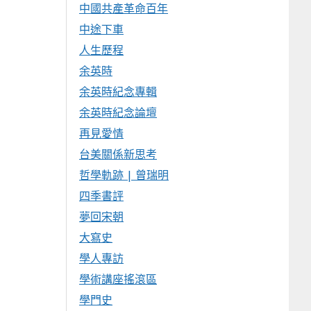
中國共產革命百年
中途下車
人生歷程
余英時
余英時紀念專輯
余英時紀念論壇
再見愛情
台美關係新思考
哲學軌跡 | 曾瑞明
四季書評
夢回宋朝
大寫史
學人專訪
學術講座搖滾區
學門史